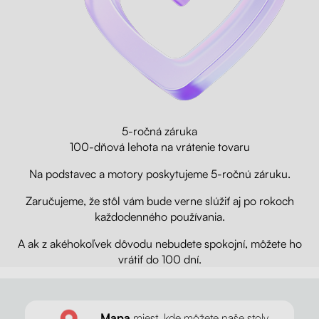
5-ročná záruka
100-dňová lehota na vrátenie tovaru
Na podstavec a motory poskytujeme 5-ročnú záruku.
Zaručujeme, že stôl vám bude verne slúžiť aj po rokoch
každodenného používania.
A ak z akéhokoľvek dôvodu nebudete spokojní, môžete ho
vrátiť do 100 dní.
Mapa
miest, kde môžete naše stoly