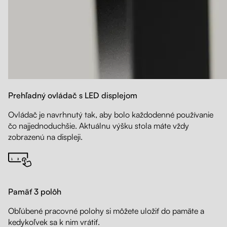
Prehľadný ovládač s LED displejom
Ovládač je navrhnutý tak, aby bolo každodenné používanie
čo najjednoduchšie. Aktuálnu výšku stola máte vždy
zobrazenú na displeji.
Pamäť 3 polôh
Obľúbené pracovné polohy si môžete uložiť do pamäte a
kedykoľvek sa k nim vrátiť.