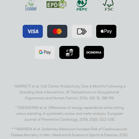
*GARRETT et al. Call Center Productivity Over 6 Months Following a
Standing Desk Intervention. IIE Transactions on Occupational
Ergonomics and Human Factors. 2016, 4(2-3), 188-195
**SAEIDIFARD et al. Differences of energy expenditure while sitting
versus standing: A systematic review and meta-analysis. European
Journal of Preventive Cardiology. 2018, 25(5), 522-538.
***WARREN et al. Sedentary Behaviors Increase Risk of Cardiovascular
Disease Mortality in Men. Medicine & Science in Sports & Exercise. 2010,