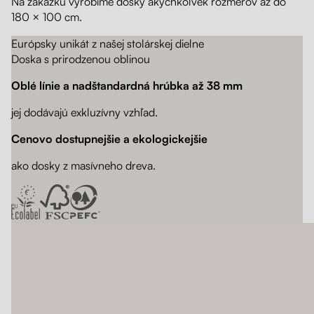
Na zákazku vyrobíme dosky akýchkoľvek rozmerov až do
180 × 100 cm.
Európsky unikát z našej stolárskej dielne
Doska s prirodzenou oblinou
Oblé línie a nadštandardná hrúbka až 38 mm
jej dodávajú exkluzívny vzhľad.
Cenovo dostupnejšie a ekologickejšie
ako dosky z masívneho dreva.