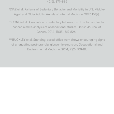
42(5), 879-885
†
DIAZ et al. Patterns of Sedentary Behavior and Mortality in U.S. Middle-
Aged and Older Adults. Annals of Internal Medicine. 2017, 167(7).
††
CONG et al. Association of sedentary behaviour with colon and rectal
cancer: a meta-analysis of observational studies. British Journal of
Cancer. 2014, 110(3), 817-826.
†††
BUCKLEY et al. Standing-based office work shows encouraging signs
of attenuating post-prandial glycaemic excursion. Occupational and
Environmental Medicine. 2014, 71(2), 109-111.