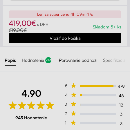
Len za super cenu
4h 09m 45s
419,00€
s DPH
Skladom 5+ ks
619,00€
Popis
Hodnotenie
Porovnanie podnoží
Špecifikácia
943
5
879
4.90
4
46
3
12
2
3
943 Hodnotenie
1
3