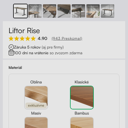
Kontakt
Kolieska
Organizácia kabeláže
Liftor Rise
Stojany na monitor - Riser
4.90
(943 Preskúmal)
Záruka 5 rokov
(aj pre firmy)
Skrinky so zásuvkami a zásuvky
100 dní na vrátenie
so zvozom zdarma
Akustické paravány
Materiál
Opierky
Oblina
Klasické
exkluzívne
Masív
Bambus