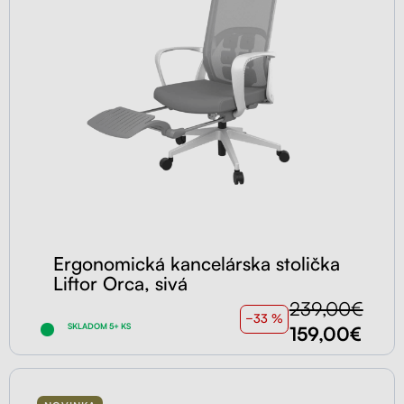
Ergonomická kancelárska stolička
Liftor Orca, sivá
239,00€
−33 %
SKLADOM 5+ KS
159,00€