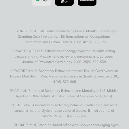
*GARRETT et al. Call Center Productivity Over 6 Months Following a
Standing Desk Intervention. IIE Transactions on Occupational
Ergonomics and Human Factors. 2016, 4(2-3), 188-195
**SAEIDIFARD et al. Differences of energy expenditure while sitting
versus standing: A systematic review and meta-analysis. European
Journal of Preventive Cardiology. 2018, 25(5), 522-538.
***WARREN et al. Sedentary Behaviors Increase Risk of Cardiovascular
Disease Mortality in Men. Medicine & Science in Sports & Exercise. 2010,
42(5), 879-885
†
DIAZ et al. Patterns of Sedentary Behavior and Mortality in U.S. Middle-
Aged and Older Adults. Annals of Internal Medicine. 2017, 167(7).
††
CONG et al. Association of sedentary behaviour with colon and rectal
cancer: a meta-analysis of observational studies. British Journal of
Cancer. 2014, 110(3), 817-826.
†††
BUCKLEY et al. Standing-based office work shows encouraging signs