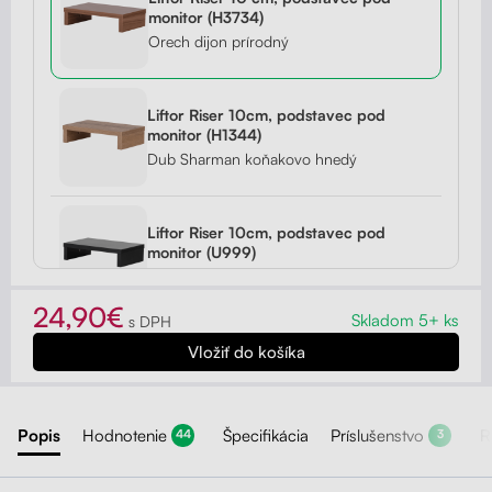
monitor (H3734)
Orech dijon prírodný
Liftor Riser 10cm, podstavec pod
monitor (H1344)
Dub Sharman koňakovo hnedý
Liftor Riser 10cm, podstavec pod
monitor (U999)
Čierna
24,90€
Skladom 5+ ks
s DPH
Liftor Riser 10cm, podstavec pod
monitor (U788)
Arktická sivá
Popis
Hodnotenie
Špecifikácia
Príslušenstvo
R
44
3
Liftor Riser 10cm, podstavec pod
monitor (W960)