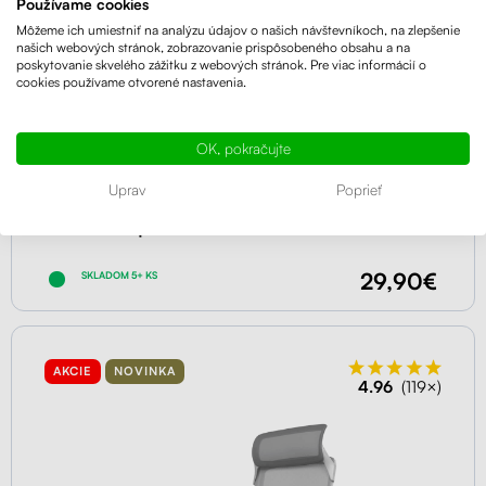
Používame cookies
Môžeme ich umiestniť na analýzu údajov o našich návštevníkoch, na zlepšenie
našich webových stránok, zobrazovanie prispôsobeného obsahu a na
poskytovanie skvelého zážitku z webových stránok. Pre viac informácií o
cookies používame otvorené nastavenia.
OK, pokračujte
Uprav
Poprieť
Podložka pod myš a klávesnicu Liftor
Mouse pad...
29,90€
SKLADOM 5+ KS
AKCIE
NOVINKA
4.96
(119×)