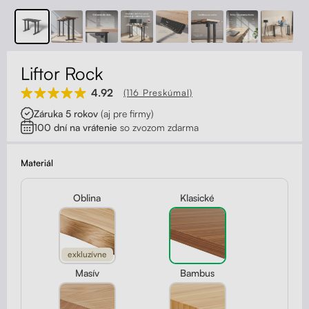
Kontakt
Kolieska
Organizácia kabeláže
Liftor Rock
Stojany na monitor - Riser
4.92
(116 Preskúmal)
Záruka 5 rokov
(aj pre firmy)
Skrinky so zásuvkami a zásuvky
100 dní na vrátenie
so zvozom zdarma
Akustické paravány
Materiál
Opierky
Oblina
Klasické
exkluzívne
Masív
Bambus