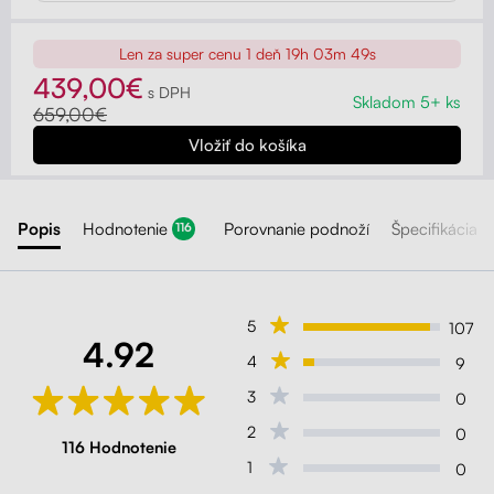
Len za super cenu
1 deň 19h 03m 47s
439,00€
s DPH
Skladom 5+ ks
659,00€
Popis
Hodnotenie
Porovnanie podnoží
Špecifikácia
116
5
107
4.92
4
9
3
0
2
0
116 Hodnotenie
1
0