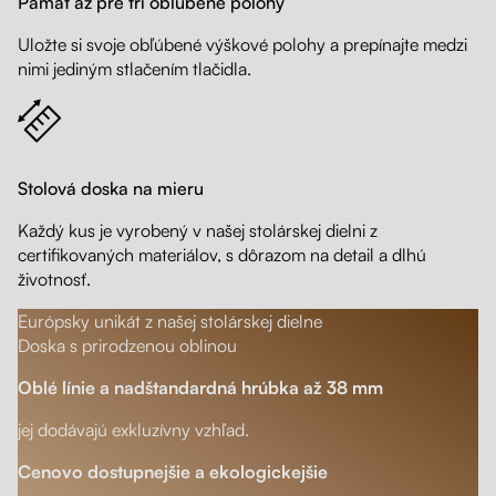
Pamäť až pre tri obľúbené polohy
Uložte si svoje obľúbené výškové polohy a prepínajte medzi
nimi jediným stlačením tlačidla.
Stolová doska na mieru
Každý kus je vyrobený v našej stolárskej dielni z
certifikovaných materiálov, s dôrazom na detail a dlhú
životnosť.
Európsky unikát z našej stolárskej dielne
Doska s prirodzenou oblinou
Oblé línie a nadštandardná hrúbka až 38 mm
jej dodávajú exkluzívny vzhľad.
Cenovo dostupnejšie a ekologickejšie