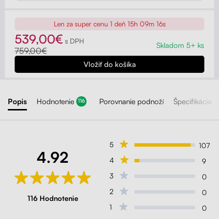
Len za super cenu
1 deň 15h 09m 14s
539,00€
s DPH
Skladom 5+ ks
759,00€
Popis
Hodnotenie
Porovnanie podnoží
Špecifikácia
116
5
107
4.92
4
9
3
0
2
0
116 Hodnotenie
1
0