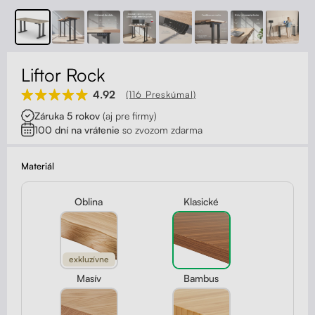
Kontakt
Kolieska
Organizácia kabeláže
Liftor Rock
Stojany na monitor - Riser
4.92
(116 Preskúmal)
Záruka 5 rokov
(aj pre firmy)
Skrinky so zásuvkami a zásuvky
100 dní na vrátenie
so zvozom zdarma
Akustické paravány
Materiál
Opierky
Oblina
Klasické
exkluzívne
Masív
Bambus