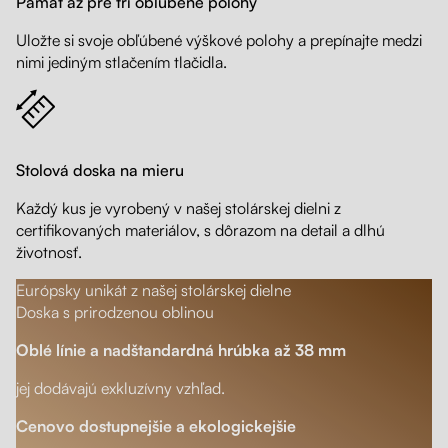
Pamäť až pre tri obľúbené polohy
Uložte si svoje obľúbené výškové polohy a prepínajte medzi
nimi jediným stlačením tlačidla.
Stolová doska na mieru
Každý kus je vyrobený v našej stolárskej dielni z
certifikovaných materiálov, s dôrazom na detail a dlhú
životnosť.
Európsky unikát z našej stolárskej dielne
Doska s prirodzenou oblinou
Oblé línie a nadštandardná hrúbka až 38 mm
jej dodávajú exkluzívny vzhľad.
Cenovo dostupnejšie a ekologickejšie