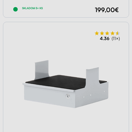
199,00€
SKLADOM 5+ KS
4.36
(11×)