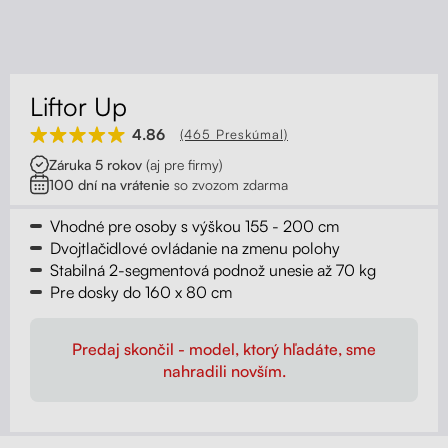
Kontakt
Kolieska
Organizácia kabeláže
Liftor Up
Stojany na monitor - Riser
4.86
(465 Preskúmal)
Záruka 5 rokov
(aj pre firmy)
Skrinky so zásuvkami a zásuvky
100 dní na vrátenie
so zvozom zdarma
Akustické paravány
Vhodné pre osoby s výškou 155 - 200 cm
Dvojtlačidlové ovládanie na zmenu polohy
Stabilná 2-segmentová podnož unesie až 70 kg
Opierky
Pre dosky do 160 x 80 cm
Predaj skončil - model, ktorý hľadáte, sme
nahradili novším.