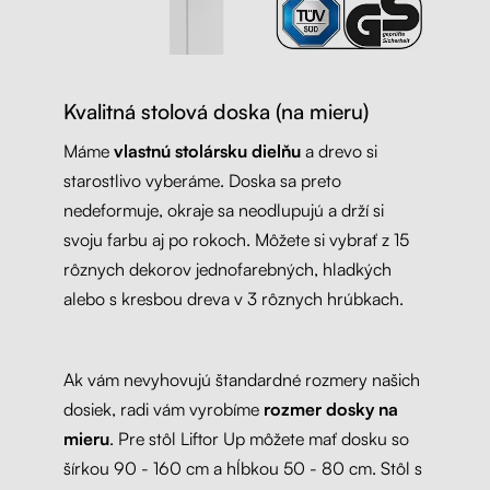
Kvalitná stolová doska (na mieru)
Máme
vlastnú stolársku dielňu
a drevo si
starostlivo vyberáme. Doska sa preto
nedeformuje, okraje sa neodlupujú a drží si
svoju farbu aj po rokoch. Môžete si vybrať z 15
rôznych dekorov jednofarebných, hladkých
alebo s kresbou dreva v 3 rôznych hrúbkach.
Ak vám nevyhovujú štandardné rozmery našich
dosiek, radi vám vyrobíme
rozmer dosky na
mieru
. Pre stôl Liftor Up môžete mať dosku so
šírkou 90 - 160 cm a hĺbkou 50 - 80 cm. Stôl s