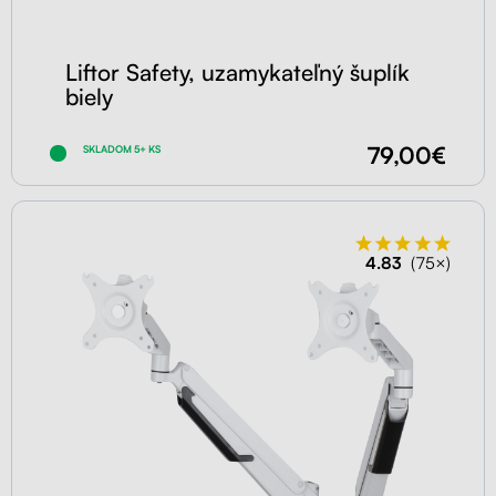
Liftor Safety, uzamykateľný šuplík
biely
79,00€
SKLADOM 5+ KS
4.83
(75×)