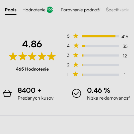
Popis
Hodnotenie
Porovnanie podnoží
Špecifikácia
465
5
416
4.86
4
35
3
12
2
1
465 Hodnotenie
1
1
8400 +
0.46 %
Predaných kusov
Nízka reklamovanosť