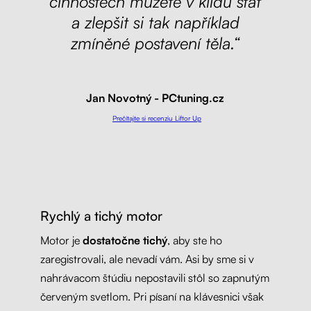
činnostech můžete v klidu stát
a zlepšit si tak například
zmíněné postavení těla.
“
Jan Novotný - PCtuning.cz
Prečítajte si recenziu Liftor Up
Rychlý a tichý motor
Motor je
dostatočne tichý
, aby ste ho
zaregistrovali, ale nevadí vám. Asi by sme si v
nahrávacom štúdiu nepostavili stôl so zapnutým
červeným svetlom. Pri písaní na klávesnici však