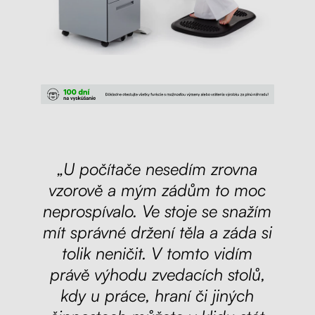
„U počítače nesedím zrovna
vzorově a mým zádům to moc
neprospívalo. Ve stoje se snažím
mít správné držení těla a záda si
tolik neničit. V tomto vidím
právě výhodu zvedacích stolů,
kdy u práce, hraní či jiných