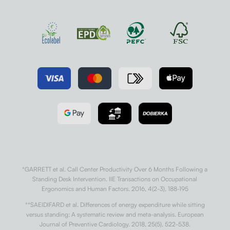
*GARRETT et al. Call Center Productivity Over 6 Months Following a
Standing Desk Intervention. IIE Transactions on Occupational
Ergonomics and Human Factors. 2016, 4(2-3), 188-195
**SAEIDIFARD et al. Differences of energy expenditure while sitting
versus standing: A systematic review and meta-analysis. European
Journal of Preventive Cardiology. 2018, 25(5), 522-538.