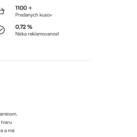
1100 +
Predaných kusov
0,72 %
Nízka reklamovanosť
elamínom.
 tvaru
va a má