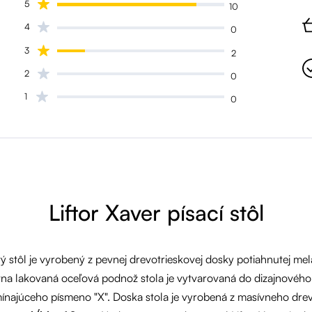
5
10
4
0
3
2
2
0
1
0
Liftor Xaver písací stôl
ý stôl je vyrobený z pevnej drevotrieskovej dosky potiahnutej m
na lakovaná oceľová podnož stola je vytvarovaná do dizajnového
ínajúceho písmeno "X". Doska stola je vyrobená z masívneho dre