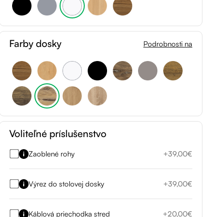
Farby dosky
Podrobnosti na
Voliteľné príslušenstvo
Zaoblené rohy
+39,00€
Výrez do stolovej dosky
+39,00€
Káblová priechodka stred
+20,00€