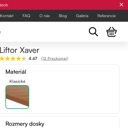
zásob
Kontakt
FAQ
O nás
Blog
Galéria
Referencie
o
Liftor Xaver
Všetky stoličky
4.67
(12 Preskúmal)
Pre najnáročnejších
Pre najnáročnejších
Materiál
Objavte všetky kancelárske a
balančné stoličky Liftor pre zdravší
Klasické
a pohodlnejší pracovný deň.
Rozmery dosky