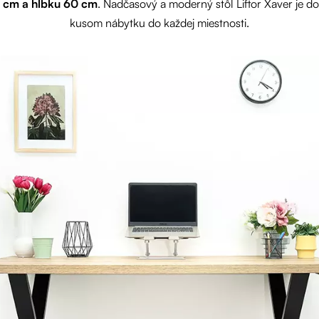
1 cm a hĺbku 60 cm
. Nadčasový a moderný stôl Liftor Xaver je 
kusom nábytku do každej miestnosti.