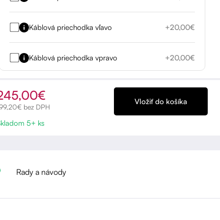
Káblová priechodka vľavo
+20,00€
Káblová priechodka vpravo
+20,00€
245,00€
199,20€ bez DPH
Skladom 5+ ks
Rady a návody