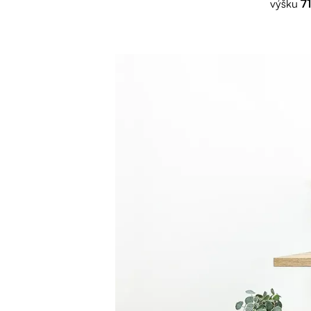
výšku
7