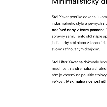
Minimalistický d
Stôl Xaver ponúka dokonalú komb
industriálneho štýlu a pevných s
oceľové nohy v tvare písmena 
správny šarm. Tento stôl nájde up
jedálenský stôl alebo v kancelárii
svojím rafinovaným dizajnom.
Stôl Liftor Xaver sa dokonale hod
miestností, na stretnutia a stretn
rám je vhodný na použitie stolov
veľkostí.
Maximálna nosnosť nôh 