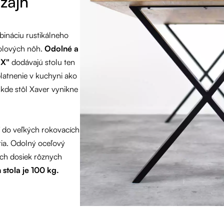
izajn
ináciu rustikálneho
tolových nôh.
Odolné a
"X"
dodávajú stolu ten
latnenie v kuchyni ako
, kde stôl Xaver vynikne
í do veľkých rokovacích
utia. Odolný oceľový
ých dosiek rôznych
stola je 100 kg.