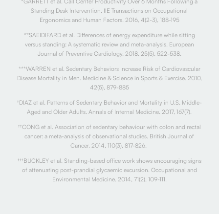
*GARRETT et al. Call Center Productivity Over 6 Months Following a
Standing Desk Intervention. IIE Transactions on Occupational
Ergonomics and Human Factors. 2016, 4(2-3), 188-195
**SAEIDIFARD et al. Differences of energy expenditure while sitting
versus standing: A systematic review and meta-analysis. European
Journal of Preventive Cardiology. 2018, 25(5), 522-538.
***WARREN et al. Sedentary Behaviors Increase Risk of Cardiovascular
Disease Mortality in Men. Medicine & Science in Sports & Exercise. 2010,
42(5), 879-885
†
DIAZ et al. Patterns of Sedentary Behavior and Mortality in U.S. Middle-
Aged and Older Adults. Annals of Internal Medicine. 2017, 167(7).
††
CONG et al. Association of sedentary behaviour with colon and rectal
cancer: a meta-analysis of observational studies. British Journal of
Cancer. 2014, 110(3), 817-826.
†††
BUCKLEY et al. Standing-based office work shows encouraging signs
of attenuating post-prandial glycaemic excursion. Occupational and
Environmental Medicine. 2014, 71(2), 109-111.