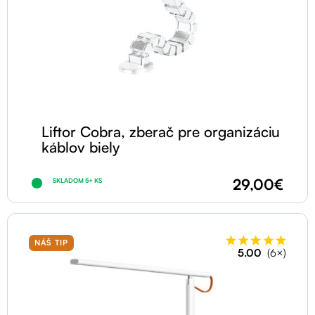
Liftor Cobra, zberač pre organizáciu
káblov biely
29,00€
SKLADOM 5+ KS
NÁŠ TIP
5.00
(6×)