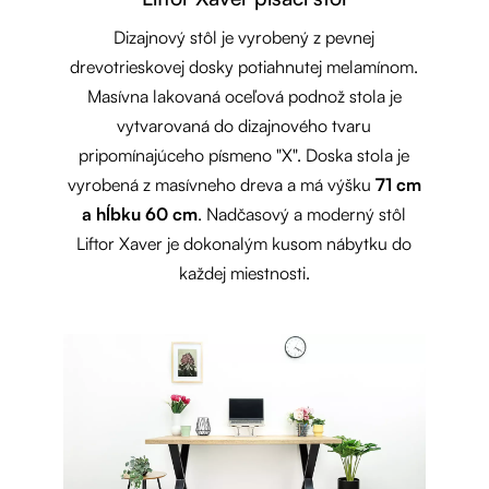
Dizajnový stôl je vyrobený z pevnej
drevotrieskovej dosky potiahnutej melamínom.
Masívna lakovaná oceľová podnož stola je
vytvarovaná do dizajnového tvaru
pripomínajúceho písmeno "X". Doska stola je
vyrobená z masívneho dreva a má výšku
71 cm
a hĺbku 60 cm
. Nadčasový a moderný stôl
Liftor Xaver je dokonalým kusom nábytku do
každej miestnosti.