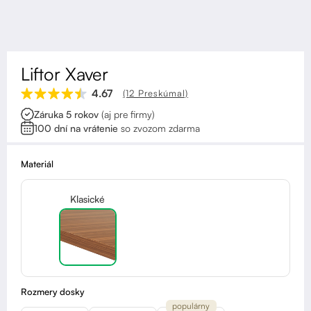
Kontakt
Kolieska
Organizácia kabeláže
Liftor Xaver
Stojany na monitor - Riser
4.67
(12 Preskúmal)
Záruka 5 rokov
(aj pre firmy)
Skrinky so zásuvkami a zásuvky
100 dní na vrátenie
so zvozom zdarma
Akustické paravány
Materiál
Opierky
Klasické
Rozmery dosky
populárny