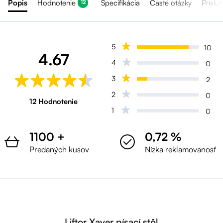
Popis
Hodnotenie
Špecifikácia
Časté otázky
Príslu
12
5
10
4.67
4
0
3
2
2
0
12 Hodnotenie
1
0
1100 +
0,72 %
Predaných kusov
Nízka reklamovanosť
Liftor Xaver písací stôl