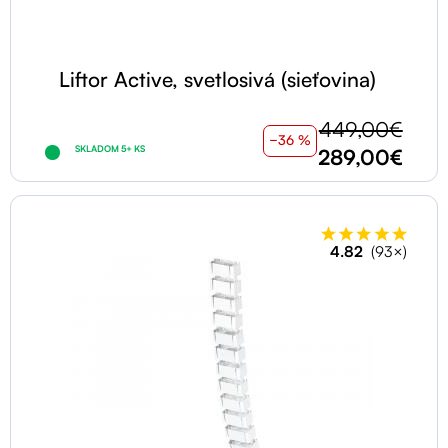
Liftor Active, svetlosivá (sieťovina)
449,00€
−36 %
SKLADOM 5+ KS
289,00€
4.82
(93×)