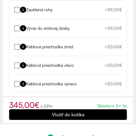
Zaoblené rohy
+39,00€
Výrez do stolovej dosky
+39,00€
Káblová priechodka stred
+20,00€
Káblová priechodka vľavo
+20,00€
Káblová priechodka vpravo
+20,00€
345,00€
Skladom 5+ ks
s DPH