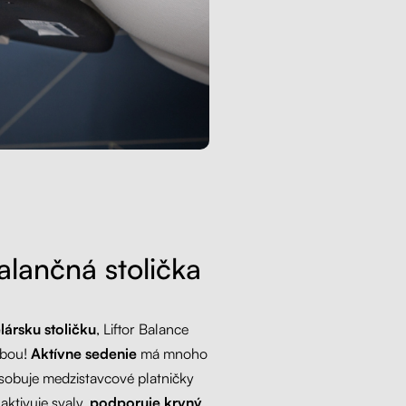
lančná stolička
lársku stoličku
, Liftor Balance
ľbou!
Aktívne sedenie
má mnoho
sobuje medzistavcové platničky
 aktivuje svaly,
podporuje krvný