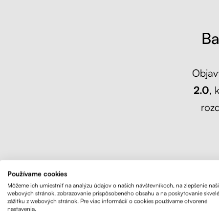
Ba
Objav
2.0
, 
rozd
Používame cookies
Liftor Balance 2
Môžeme ich umiestniť na analýzu údajov o našich návštevníkoch, na zlepšenie naš
webových stránok, zobrazovanie prispôsobeného obsahu a na poskytovanie skvel
podporuje správ
zážitku z webových stránok. Pre viac informácií o cookies používame otvorené
nastavenia.