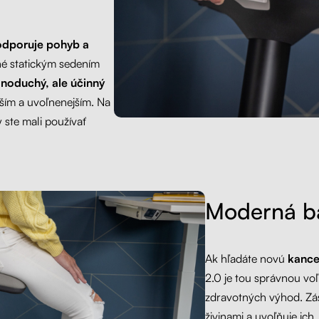
dporuje pohyb a
né statickým sedením
dnoduchý, ale účinný
vším a uvoľnenejším. Na
 ste mali používať
Moderná ba
Ak hľadáte novú
kance
2.0 je tou správnou vo
zdravotných výhod. Zá
živinami a uvoľňuje ich,