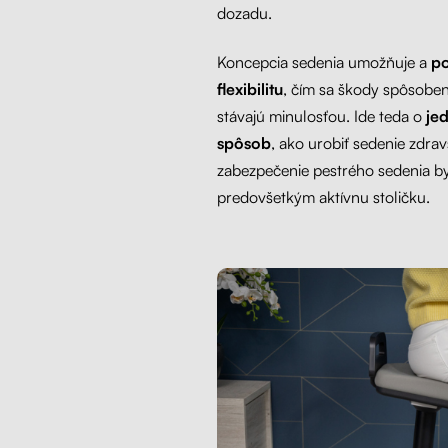
dozadu.
Koncepcia sedenia umožňuje a
po
flexibilitu
, čím sa škody spôsobe
stávajú minulosťou. Ide teda o
je
spôsob
, ako urobiť sedenie zdra
zabezpečenie pestrého sedenia by
predovšetkým aktívnu stoličku.