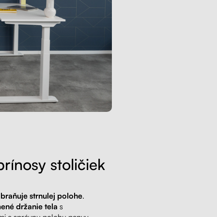
rínosy stoličiek
braňuje strnulej polohe
.
ené držanie tela
s
i a správnu polohu panvy.