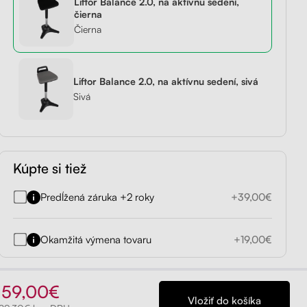
Liftor Balance 2.0, na aktívnu sedení,
čierna
držiak
Liftor Storage,
Liftor Expert
Čierna
rny
zásuvkový kontajner
od 419,00€
čierny
Liftor Balance 2.0, na aktívnu sedení, sivá
od 199,00€
Sivá
Preskúmať
Kúpte si tiež
Predĺžená záruka +2 roky
+39,00€
Okamžitá výmena tovaru
+19,00€
159,00€