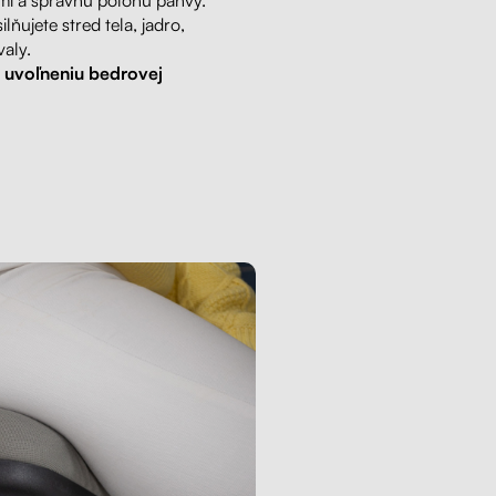
lňujete stred tela, jadro,
aly.
k
uvoľneniu bedrovej