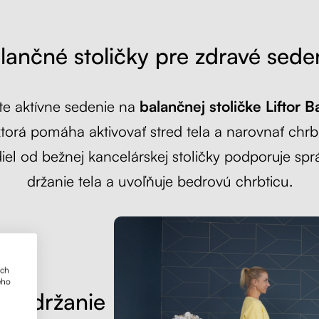
lančné stoličky pre zdravé sede
te aktívne sedenie na
balančnej stoličke Liftor B
ktorá pomáha aktivovať stred tela a narovnať chrb
iel od bežnej kancelárskej stoličky podporuje sp
držanie tela a uvoľňuje bedrovú chrbticu.
.0-
ich
ého
ne držanie