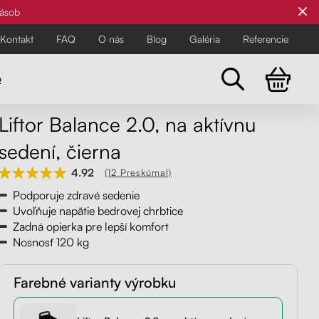
zásob
Kontakt
FAQ
O nás
Blog
Galéria
Referencie
o
Liftor Balance 2.0, na aktívnu
Všetky stoličky
sedení, čierna
Pre najnáročnejších
Pre najnáročnejších
4.92
(12 Preskúmal)
Objavte všetky kancelárske a
Podporuje zdravé sedenie
balančné stoličky Liftor pre zdravší
Uvoľňuje napätie bedrovej chrbtice
a pohodlnejší pracovný deň.
Zadná opierka pre lepší komfort
Nosnosť 120 kg
Farebné varianty výrobku