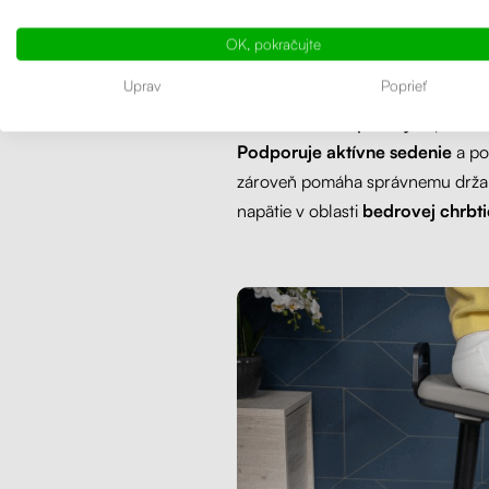
tela
OK, pokračujte
Uprav
Poprieť
Rozhýbte svoje telo aj v sede. Pre 
časté menenie polohy
, a práve 
Podporuje aktívne sedenie
a po
zároveň pomáha správnemu držani
napätie v oblasti
bedrovej chrbt