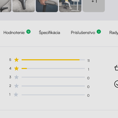
+ 1
Hodnotenie
Špecifikácia
Príslušenstvo
Rady
12
2
5
11
4
1
3
0
2
0
1
0