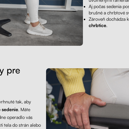
Aj počas sedenia posi
brušné a chrbtové sv
Zároveň dochádza 
chrbtice
.
y pre
vrhnuté tak, aby
é sedenie
. Máte
adne operadlo vás
i tela do strán alebo