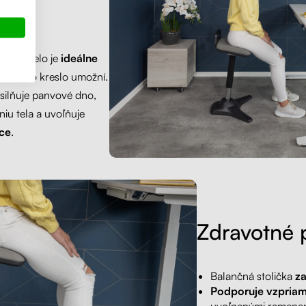
lidské telo je
ideálne
vám toto kreslo umožní.
silňuje panvové dno,
u tela a uvoľňuje
ice
.
Zdravotné p
Balančná stolička
za
Podporuje vzpriam
uvoľnenými ramenam