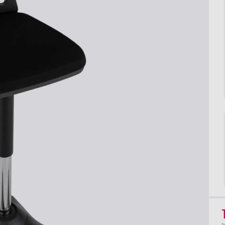
Liftor Arm SA01, 
Liftor Rise
na monitor, čie
od 279,00€
od 49,00€
Preskúmať
100 dní
na vyskúšianie. Odosielame ihneď.