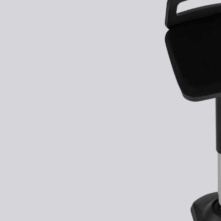
Kontakt
Kolieska
Organizácia kabeláže
Vzorky dekorov
stolových dosiek zadarmo
Stojany na monitor - Riser
100 dní
na vyskúšianie. Odosielame ihneď.
Preskúmať
Skrinky so zásuvkami a zásuvky
Akustické paravány
Opierky