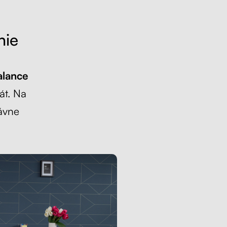
nie
alance
át. Na
rávne