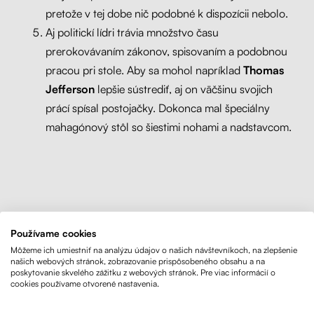
pretože v tej dobe nič podobné k dispozícii nebolo.
Aj politickí lídri trávia množstvo času
prerokovávaním zákonov, spisovaním a podobnou
pracou pri stole. Aby sa mohol napríklad
Thomas
Jefferson
lepšie sústrediť, aj on väčšinu svojich
prácí spísal postojačky. Dokonca mal špeciálny
mahagónový stôl so šiestimi nohami a nadstavcom.
História hovorí jasne
Používame cookies
Môžeme ich umiestniť na analýzu údajov o našich návštevníkoch, na zlepšenie
našich webových stránok, zobrazovanie prispôsobeného obsahu a na
poskytovanie skvelého zážitku z webových stránok. Pre viac informácií o
Dnes už nie je používanie výškovo nastaviteľného stola nič
cookies používame otvorené nastavenia.
zvláštne.
Nájdeme ho v pracovniach množstva