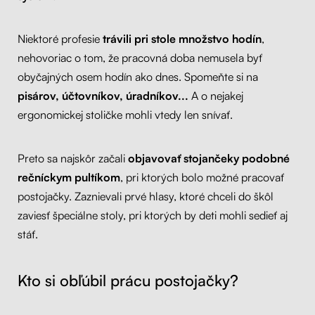
Niektoré profesie
trávili pri
stol
e množstvo hodín
,
nehovoriac o tom, že pracovná doba nemusela byť
obyčajných osem hodín ako dnes. Spomeňte si na
pisárov, účtovníkov, úradníkov...
A o nejakej
ergonomickej stoličke mohli vtedy len snívať.
Preto sa najskôr začali
objavovať stojančeky podobn
é
rečníckym pultíkom
, pri ktorých bolo možné pracovať
postojačky. Zaznievali prvé hlasy, ktoré chceli do škôl
zaviesť špeciálne stoly, pri ktorých by deti mohli sedieť aj
stáť.
Kto si obľúbil prácu postojačky?