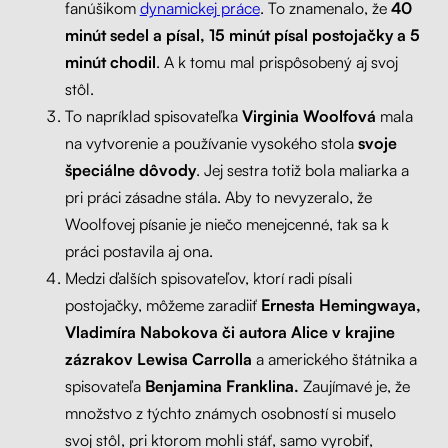
fanúšikom
dynamickej práce
. To znamenalo, že
40
minú
t sed
el a písal, 15 minút písal postojačky
a 5
min
út chodil
. A k tomu mal prispôsobený aj svoj
stôl.
To napríklad spisovateľka
Virginia Woolfová
mala
na vytvorenie a používanie vysokého stola
svoje
špeciálne dôvody
. Jej sestra totiž bola maliarka a
pri práci zásadne stála. Aby to nevyzeralo, že
Woolfovej písanie je niečo menejcenné, tak sa k
práci postavila aj ona.
Medzi ďalších spisovateľov, ktorí radi písali
postojačky, môžeme zaradiiť
Ernesta Hemingway
a,
Vladimíra Nabokova či autora Alice v krajine
zázrakov
Lewis
a
Carrolla
a amerického štátnika a
spisovateľa
Benjamina Franklina.
Zaujímavé je, že
množstvo z týchto známych osobností si muselo
svoj stôl, pri ktorom mohli stáť, samo vyrobiť,