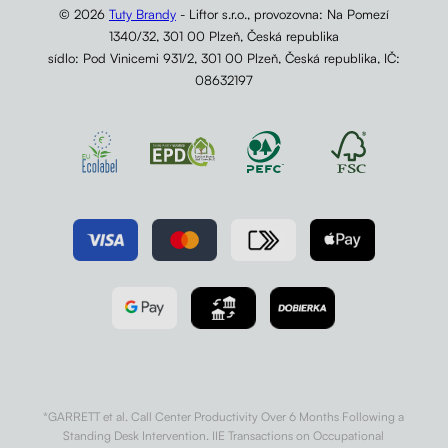
© 2026
Tuty Brandy
- Liftor s.r.o., provozovna: Na Pomezí
1340/32, 301 00 Plzeň, Česká republika
sídlo: Pod Vinicemi 931/2, 301 00 Plzeň, Česká republika, IČ:
08632197
*GARRETT et al. Call Center Productivity Over 6 Months Following a
Standing Desk Intervention. IIE Transactions on Occupational