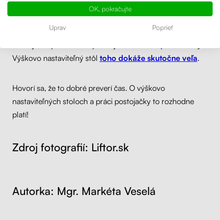
známych osobností, ale aj obyča
jn
ý
ch
ľudí či vo
OK, pokračujte
veľkých kanceláriá
ch r
ôznych firiem
. Stále viac
Uprav
Poprieť
vychádza najavo
škodlivosť dlh
é
ho sedenia
. Navyše sa
ukazuje, že pri striedaní polôh je človek viac produktívny.
Výškovo nastaviteľný stôl
toho dokáže skutočne veľa
.
Hovorí sa, že to dobré preverí čas. O výškovo
nastaviteľných stoloch a práci postojačky to rozhodne
platí!
Zdroj fotografií: Liftor.sk
Autorka: Mgr. Markéta Veselá