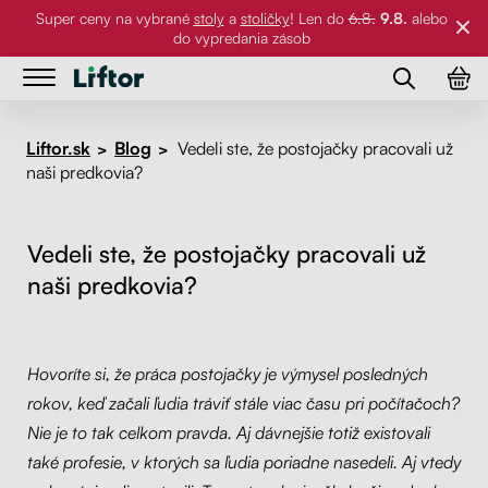
Super ceny na vybrané
stoly
a
stoličky
! Len do
6.8.
9.8.
alebo
do vypredania zásob
Stoly
Stoly
Liftor.sk
Blog
Vedeli ste, že postojačky pracovali už
>
>
naši predkovia?
Stoličky
Kancelárske stoly
Stoličky
Stolové dosky
Stolové podnože
Vedeli ste, že postojačky pracovali už
naši predkovia?
Príslušenstvo
Pracovné stoly
Stolové dosky
Referencie
Klasické stoly
Stoličky
Príslušenstvo
Hovoríte si, že práca postojačky je výmysel posledných
Galéria
Držiaky na PC
rokov, keď začali ľudia tráviť stále viac času pri počítačoch?
Nie je to tak celkom pravda. Aj dávnejšie totiž existovali
O nás
Držiaky na monitor
také profesie, v ktorých sa ľudia poriadne nasedeli. Aj vtedy