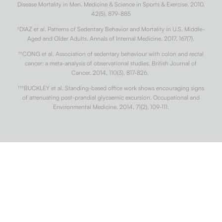
Disease Mortality in Men. Medicine & Science in Sports & Exercise. 2010,
42(5), 879-885
†
DIAZ et al. Patterns of Sedentary Behavior and Mortality in U.S. Middle-
Aged and Older Adults. Annals of Internal Medicine. 2017, 167(7).
††
CONG et al. Association of sedentary behaviour with colon and rectal
cancer: a meta-analysis of observational studies. British Journal of
Cancer. 2014, 110(3), 817-826.
†††
BUCKLEY et al. Standing-based office work shows encouraging signs
of attenuating post-prandial glycaemic excursion. Occupational and
Environmental Medicine. 2014, 71(2), 109-111.