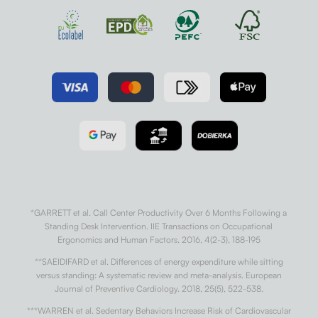
*GARRETT et al. Call Center Productivity Over 6 Months Following a
Standing Desk Intervention. IIE Transactions on Occupational
Ergonomics and Human Factors. 2016, 4(2-3), 188-195
**SAEIDIFARD et al. Differences of energy expenditure while sitting
versus standing: A systematic review and meta-analysis. European
Journal of Preventive Cardiology. 2018, 25(5), 522-538.
***WARREN et al. Sedentary Behaviors Increase Risk of Cardiovascular