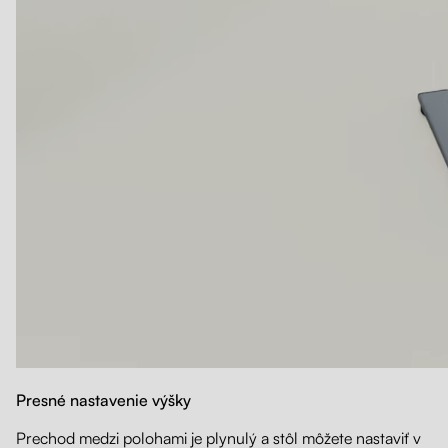
Presné nastavenie výšky
Prechod medzi polohami je plynulý a stôl môžete nastaviť v