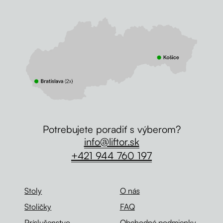
Potrebujete poradiť s výberom?
info@liftor.sk
+421 944 760 197
Stoly
O nás
Stoličky
FAQ
Príslušenstvo
Obchodné podmienky