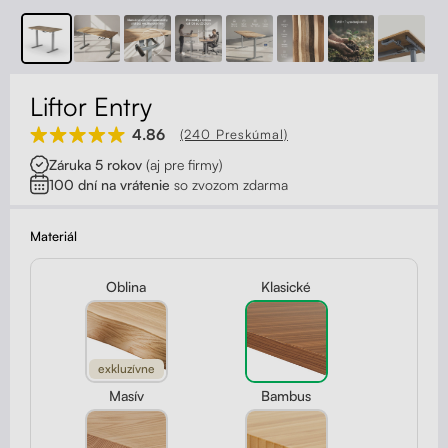
Kontakt
Kolieska
Organizácia kabeláže
Liftor Entry
Stojany na monitor - Riser
4.86
(240 Preskúmal)
Záruka 5 rokov
(aj pre firmy)
Skrinky so zásuvkami a zásuvky
100 dní na vrátenie
so zvozom zdarma
Akustické paravány
Materiál
Opierky
Oblina
Klasické
exkluzívne
Masív
Bambus