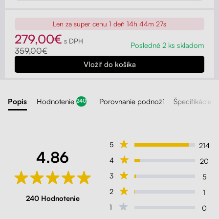
Len za super cenu
1 deň 14h 44m 26s
279,00€
s DPH
Posledné 2 ks skladom
359,00€
Popis
Hodnotenie
Porovnanie podnoží
Špecifikácia
240
5
214
4.86
4
20
3
5
2
1
240 Hodnotenie
1
0