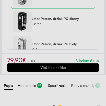
Liftor Patron, držiak PC čierny
Čierna
Liftor Patron, držiak PC biely
Biela
79,90€
Skladom 5+ ks
s DPH
Popis
Hodnotenie
Špecifikácia
Rady a návody
47
5