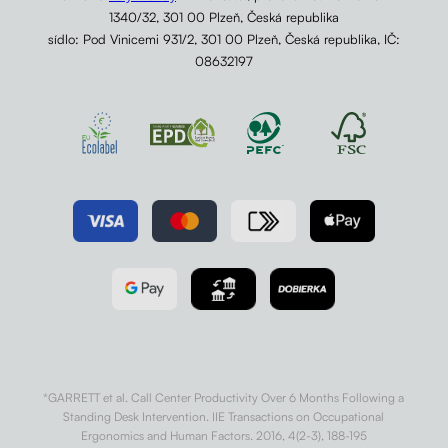
1340/32, 301 00 Plzeň, Česká republika
sídlo: Pod Vinicemi 931/2, 301 00 Plzeň, Česká republika, IČ:
08632197
*GARRETT et al. Call Center Productivity Over 6 Months Following a
Standing Desk Intervention. IIE Transactions on Occupational
Ergonomics and Human Factors. 2016, 4(2-3), 188-195