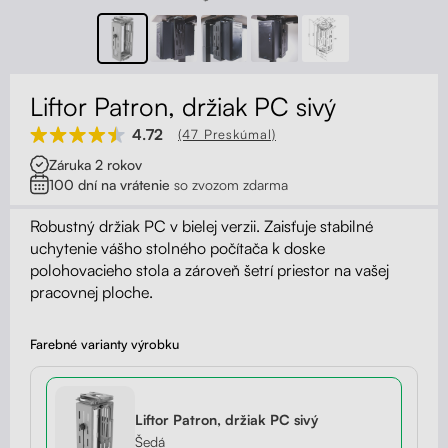
Kontakt
Kolieska
Organizácia kabeláže
Liftor Patron, držiak PC sivý
Stojany na monitor - Riser
4.72
(47 Preskúmal)
Záruka 2 rokov
Skrinky so zásuvkami a zásuvky
100 dní na vrátenie
so zvozom zdarma
Akustické paravány
Robustný držiak PC v bielej verzii. Zaisťuje stabilné
uchytenie vášho stolného počítača k doske
polohovacieho stola a zároveň šetrí priestor na vašej
Opierky
pracovnej ploche.
Farebné varianty výrobku
Liftor Patron, držiak PC sivý
Šedá