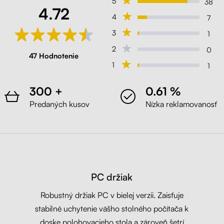
5
38
4.72
4
7
3
1
2
0
47 Hodnotenie
1
1
300 +
0.61 %
Predaných kusov
Nízka reklamovanosť
PC držiak
Robustný držiak PC v bielej verzii. Zaisťuje
stabilné uchytenie vášho stolného počítača k
doske polohovacieho stola a zároveň šetrí