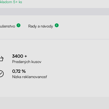
Skladom 5+ ks
lušenstvo
Rady a návody
7
3
3400 +
Predaných kusov
0,72 %
Nízka reklamovanosť