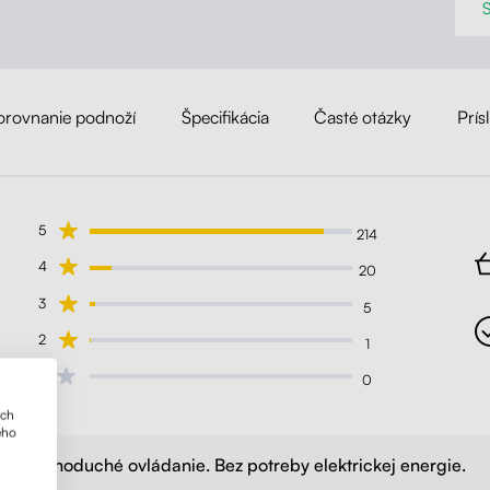
orovnanie podnoží
Špecifikácia
Časté otázky
Prís
5
214
4
20
3
5
2
1
1
0
ich
ého
Jednoduché ovládanie. Bez potreby elektrickej energie.