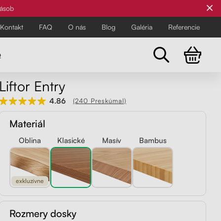
zásob
Kontakt
FAQ
O nás
Blog
Galéria
Referencie
o
Liftor Entry
Všetky stoličky
4.86
(240 Preskúmal)
Pre najnáročnejších
Pre najnáročnejších
Materiál
Objavte všetky kancelárske a
balančné stoličky Liftor pre zdravší
Oblina
Klasické
Masív
Bambus
a pohodlnejší pracovný deň.
exkluzívne
Rozmery dosky