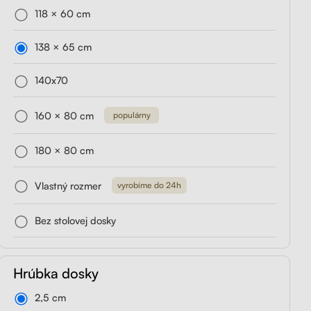
118 × 60 cm
držiak
Liftor Storage,
Liftor Expert
rny
zásuvkový kontajner
138 × 65 cm
od 419,00€
čierny
140x70
od 199,00€
Preskúmať
160 × 80 cm
populárny
180 × 80 cm
Vlastný rozmer
vyrobíme do 24h
Bez stolovej dosky
Hrúbka dosky
2,5 cm