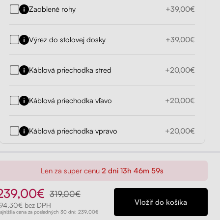
Zaoblené rohy
+39,00€
Výrez do stolovej dosky
+39,00€
Káblová priechodka stred
+20,00€
Káblová priechodka vľavo
+20,00€
Káblová priechodka vpravo
+20,00€
Len za super cenu
2 dni 13h 46m 58s
239,00€
319,00€
194,30€ bez DPH
ajnižšia cena za posledných 30 dní: 239,00€