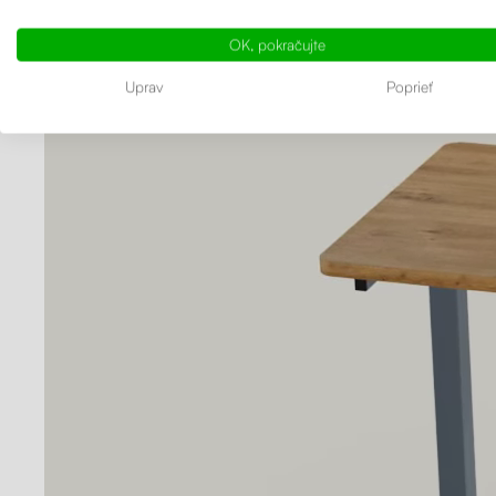
Manuál
OK, pokračujte
Uprav
Poprieť