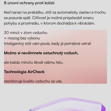
8 úrovní ochrany proti kolízii
Keď narazí na prekážku, stôl sa automaticky zastaví a trochu
sa posunie späť. Citlivosť je možné prispôsobiť smeru
pohybu a prostrediu, v ktorom dochádza k vibráciám.
30 minút v zlom vzduchu
= mozog bez výkonu
Inteligentný stôl vám povie, kedy je potrebné vetrať
Možno si nevšimnete zatuchnutý vzduch,
ale každú minútu škodí vášmu telu.
Technológia AirCheck
monitoruje kvalitu vzduchu za vás.