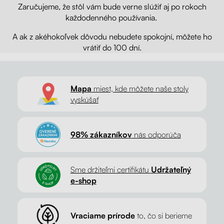
Zaručujeme, že stôl vám bude verne slúžiť aj po rokoch
každodenného používania.
A ak z akéhokoľvek dôvodu nebudete spokojní, môžete ho
vrátiť do 100 dní.
Mapa
miest, kde môžete naše stoly
vyskúšať
98% zákazníkov
nás odporúča
Sme držiteľmi certifikátu
Udržateľný
e-shop
Vraciame prírode
to, čo si berieme