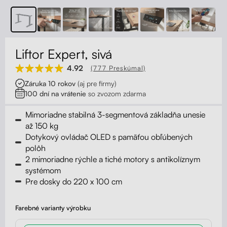
Kontakt
Kolieska
Organizácia kabeláže
Liftor Expert, sivá
Stojany na monitor - Riser
4.92
(777 Preskúmal)
Záruka 10 rokov
(aj pre firmy)
Skrinky so zásuvkami a zásuvky
100 dní na vrátenie
so zvozom zdarma
Akustické paravány
Mimoriadne stabilná 3-segmentová základňa unesie
až 150 kg
Dotykový ovládač OLED s pamäťou obľúbených
Opierky
polôh
2 mimoriadne rýchle a tiché motory s antikolíznym
systémom
Pre dosky do 220 x 100 cm
Farebné varianty výrobku