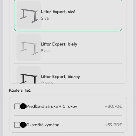
Liftor Expert, sivá
Sivá
Liftor Expert, biely
Biela
Liftor Expert, čierny
Čierna
Kúpte si tiež
Predĺžená záruka + 5 rokov
+80,70€
Okamžitá výměna
+39,90€