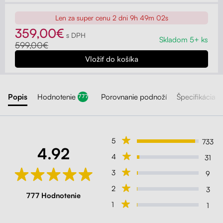
Len za super cenu
2 dni 9h 48m 59s
359,00€
s DPH
Skladom 5+ ks
599,00€
Popis
Hodnotenie
Porovnanie podnoží
Špecifikácia
777
5
733
4.92
4
31
3
9
2
3
777 Hodnotenie
1
1