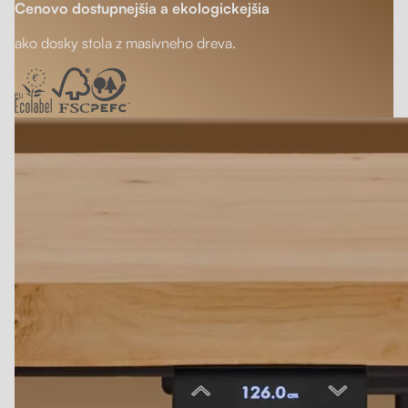
Cenovo dostupnejšia a ekologickejšia
ako dosky stola z masívneho dreva.