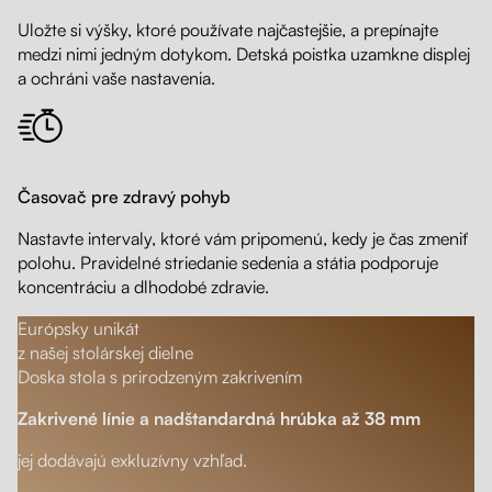
Uložte si výšky, ktoré používate najčastejšie, a prepínajte
medzi nimi jedným dotykom. Detská poistka uzamkne displej
a ochráni vaše nastavenia.
Časovač pre zdravý pohyb
Nastavte intervaly, ktoré vám pripomenú, kedy je čas zmeniť
polohu. Pravidelné striedanie sedenia a státia podporuje
koncentráciu a dlhodobé zdravie.
Európsky unikát
z našej stolárskej dielne
Doska stola s prirodzeným zakrivením
Zakrivené línie a nadštandardná hrúbka až 38 mm
jej dodávajú exkluzívny vzhľad.