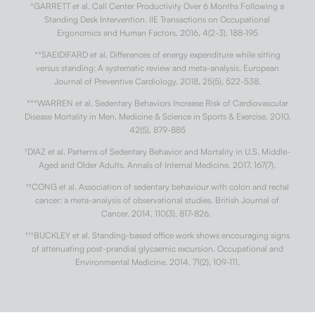
*GARRETT et al. Call Center Productivity Over 6 Months Following a
Standing Desk Intervention. IIE Transactions on Occupational
Ergonomics and Human Factors. 2016, 4(2-3), 188-195
**SAEIDIFARD et al. Differences of energy expenditure while sitting
versus standing: A systematic review and meta-analysis. European
Journal of Preventive Cardiology. 2018, 25(5), 522-538.
***WARREN et al. Sedentary Behaviors Increase Risk of Cardiovascular
Disease Mortality in Men. Medicine & Science in Sports & Exercise. 2010,
42(5), 879-885
†
DIAZ et al. Patterns of Sedentary Behavior and Mortality in U.S. Middle-
Aged and Older Adults. Annals of Internal Medicine. 2017, 167(7).
††
CONG et al. Association of sedentary behaviour with colon and rectal
cancer: a meta-analysis of observational studies. British Journal of
Cancer. 2014, 110(3), 817-826.
†††
BUCKLEY et al. Standing-based office work shows encouraging signs
of attenuating post-prandial glycaemic excursion. Occupational and
Environmental Medicine. 2014, 71(2), 109-111.