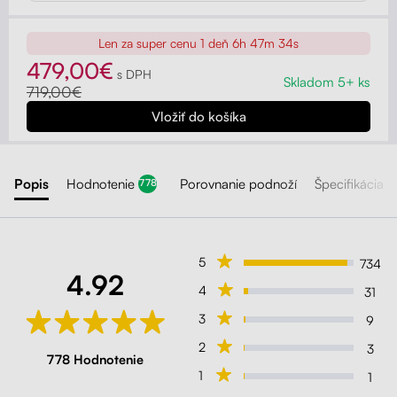
Len za super cenu
1 deň 6h 47m 31s
479,00€
s DPH
Skladom 5+ ks
719,00€
Popis
Hodnotenie
Porovnanie podnoží
Špecifikácia
778
5
734
4.92
4
31
3
9
2
3
778 Hodnotenie
1
1