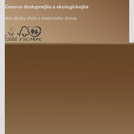
Cenovo dostupnejšia a ekologickejšia
ako dosky stola z masívneho dreva.