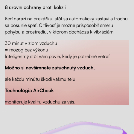
8 úrovní ochrany proti kolízii
Keď narazí na prekážku, stôl sa automaticky zastaví a trochu
sa posunie späť. Citlivosť je možné prispôsobiť smeru
pohybu a prostrediu, v ktorom dochádza k vibráciám.
30 minút v zlom vzduchu
= mozog bez výkonu
Inteligentný stôl vám povie, kedy je potrebné vetrať
Možno si nevšimnete zatuchnutý vzduch,
ale každú minútu škodí vášmu telu.
Technológia AirCheck
monitoruje kvalitu vzduchu za vás.