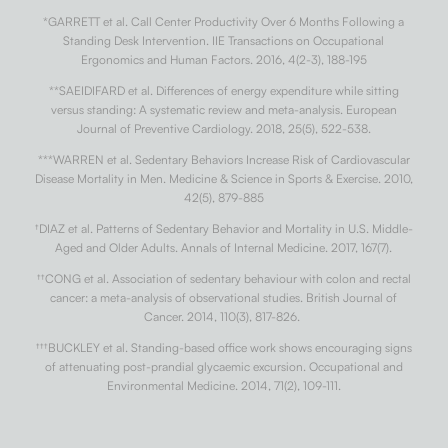
*GARRETT et al. Call Center Productivity Over 6 Months Following a
Standing Desk Intervention. IIE Transactions on Occupational
Ergonomics and Human Factors. 2016, 4(2-3), 188-195
**SAEIDIFARD et al. Differences of energy expenditure while sitting
versus standing: A systematic review and meta-analysis. European
Journal of Preventive Cardiology. 2018, 25(5), 522-538.
***WARREN et al. Sedentary Behaviors Increase Risk of Cardiovascular
Disease Mortality in Men. Medicine & Science in Sports & Exercise. 2010,
42(5), 879-885
†
DIAZ et al. Patterns of Sedentary Behavior and Mortality in U.S. Middle-
Aged and Older Adults. Annals of Internal Medicine. 2017, 167(7).
††
CONG et al. Association of sedentary behaviour with colon and rectal
cancer: a meta-analysis of observational studies. British Journal of
Cancer. 2014, 110(3), 817-826.
†††
BUCKLEY et al. Standing-based office work shows encouraging signs
of attenuating post-prandial glycaemic excursion. Occupational and
Environmental Medicine. 2014, 71(2), 109-111.