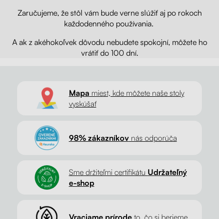
Zaručujeme, že stôl vám bude verne slúžiť aj po rokoch
každodenného používania.
A ak z akéhokoľvek dôvodu nebudete spokojní, môžete ho
vrátiť do 100 dní.
Mapa
miest, kde môžete naše stoly
vyskúšať
98% zákazníkov
nás odporúča
Sme držiteľmi certifikátu
Udržateľný
e-shop
Vraciame prírode
to, čo si berieme