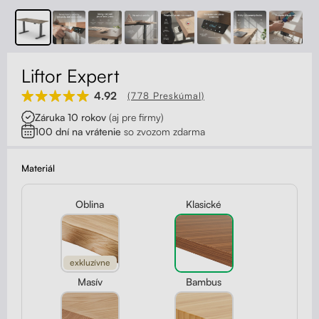
Kontakt
Kolieska
Organizácia kabeláže
Liftor Expert
Stojany na monitor - Riser
4.92
(778 Preskúmal)
Záruka 10 rokov
(aj pre firmy)
Skrinky so zásuvkami a zásuvky
100 dní na vrátenie
so zvozom zdarma
Akustické paravány
Materiál
Opierky
Oblina
Klasické
exkluzívne
Masív
Bambus