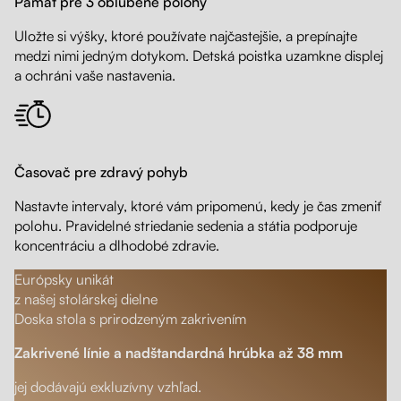
Pamäť pre 3 obľúbené polohy
Uložte si výšky, ktoré používate najčastejšie, a prepínajte
medzi nimi jedným dotykom. Detská poistka uzamkne displej
a ochráni vaše nastavenia.
Časovač pre zdravý pohyb
Nastavte intervaly, ktoré vám pripomenú, kedy je čas zmeniť
polohu. Pravidelné striedanie sedenia a státia podporuje
koncentráciu a dlhodobé zdravie.
Európsky unikát
z našej stolárskej dielne
Doska stola s prirodzeným zakrivením
Zakrivené línie a nadštandardná hrúbka až 38 mm
jej dodávajú exkluzívny vzhľad.