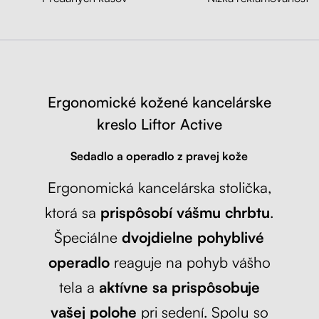
Liftor Active, sivá (textil + sieťovina)
Sivá
Ergonomické kožené kancelárske
kreslo Liftor Active
Sedadlo a operadlo z pravej kože
Ergonomická kancelárska stolička,
ktorá sa
prispôsobí vášmu chrbtu
.
Špeciálne
dvojdielne pohyblivé
operadlo
reaguje na pohyb vášho
tela a
aktívne sa prispôsobuje
vašej polohe
pri sedení. Spolu so