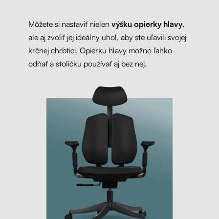
Môžete si nastaviť nielen
výšku opierky hlavy
,
ale aj zvoliť jej ideálny uhol, aby ste uľavili svojej
krčnej chrbtici. Opierku hlavy možno ľahko
odňať a stoličku používať aj bez nej.