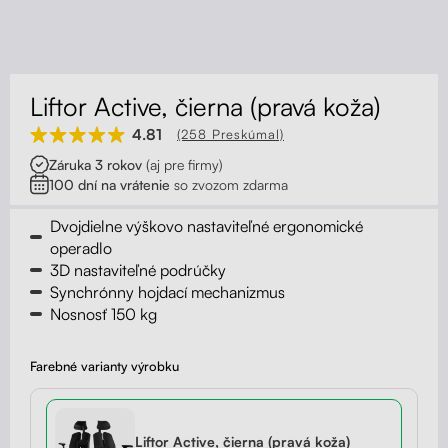
Kontakt
Kolieska
Organizácia kabeláže
Liftor Active, čierna (pravá koža)
Stojany na monitor - Riser
4.81
(258 Preskúmal)
Záruka 3 rokov
(aj pre firmy)
Skrinky so zásuvkami a zásuvky
100 dní na vrátenie
so zvozom zdarma
Akustické paravány
Dvojdielne výškovo nastaviteľné ergonomické
operadlo
3D nastaviteľné podrúčky
Opierky
Synchrónny hojdací mechanizmus
Nosnosť 150 kg
Farebné varianty výrobku
Liftor Active, čierna (pravá koža)