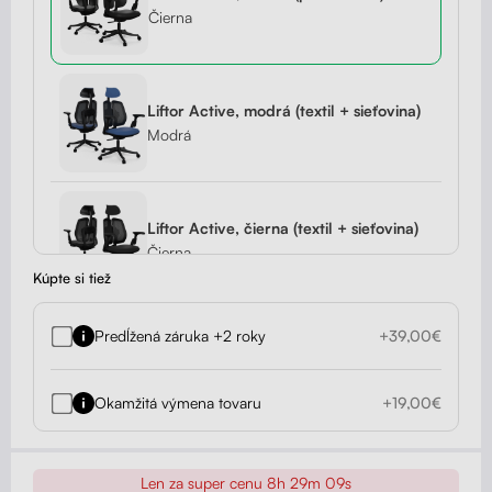
Čierna
Liftor Active, modrá (textil + sieťovina)
Modrá
Liftor Active, čierna (textil + sieťovina)
Čierna
Kúpte si tiež
Predĺžená záruka +2 roky
+39,00€
Liftor Active, červená (textil + sieťovina)
Červená
Okamžitá výmena tovaru
+19,00€
Liftor Active, oranžová (pravá koža)
Len za super cenu
8h 29m 08s
Oranžová