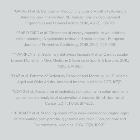
*GARRETT et al. Call Center Productivity Over 6 Months Following a
Standing Desk Intervention. IIE Transactions on Occupational
Ergonomics and Human Factors. 2016, 4(2-3), 188-195
**SAEIDIFARD et al. Differences of energy expenditure while sitting
versus standing: A systematic review and meta-analysis. European
Journal of Preventive Cardiology. 2018, 25(5), 522-538.
***WARREN et al. Sedentary Behaviors Increase Risk of Cardiovascular
Disease Mortality in Men. Medicine & Science in Sports & Exercise. 2010,
42(5), 879-885
†
DIAZ et al. Patterns of Sedentary Behavior and Mortality in U.S. Middle-
Aged and Older Adults. Annals of Internal Medicine. 2017, 167(7).
††
CONG et al. Association of sedentary behaviour with colon and rectal
cancer: a meta-analysis of observational studies. British Journal of
Cancer. 2014, 110(3), 817-826.
†††
BUCKLEY et al. Standing-based office work shows encouraging signs
of attenuating post-prandial glycaemic excursion. Occupational and
Environmental Medicine. 2014, 71(2), 109-111.