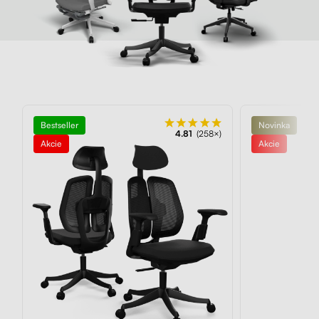
Bestseller
Novinka
4.81
(258×)
Akcie
Akcie