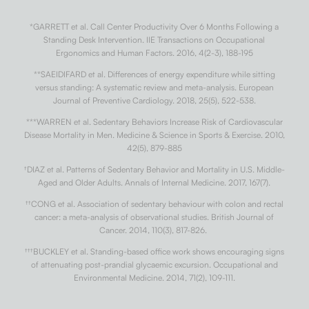
*GARRETT et al. Call Center Productivity Over 6 Months Following a
Standing Desk Intervention. IIE Transactions on Occupational
Ergonomics and Human Factors. 2016, 4(2-3), 188-195
**SAEIDIFARD et al. Differences of energy expenditure while sitting
versus standing: A systematic review and meta-analysis. European
Journal of Preventive Cardiology. 2018, 25(5), 522-538.
***WARREN et al. Sedentary Behaviors Increase Risk of Cardiovascular
Disease Mortality in Men. Medicine & Science in Sports & Exercise. 2010,
42(5), 879-885
†
DIAZ et al. Patterns of Sedentary Behavior and Mortality in U.S. Middle-
Aged and Older Adults. Annals of Internal Medicine. 2017, 167(7).
††
CONG et al. Association of sedentary behaviour with colon and rectal
cancer: a meta-analysis of observational studies. British Journal of
Cancer. 2014, 110(3), 817-826.
†††
BUCKLEY et al. Standing-based office work shows encouraging signs
of attenuating post-prandial glycaemic excursion. Occupational and
Environmental Medicine. 2014, 71(2), 109-111.