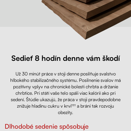
Sedieť 8 hodín denne vám škodí
Už 30 minút práce v stoji denne posilňuje svalstvo
hlbokého stabilizačného systému. Posilnenie svalov má
pozitívny vplyv na chronické bolesti chrbta a držanie
chrbtice. Pri státí vaše telo spáli viac kalórií ako pri
sedení. Štúdie ukazujú, že práca v stoji pravdepodobne
znižuje hladinu cukru v krvi††† a bráni tak rozvoju
obezity.
Dlhodobé sedenie spôsobuje