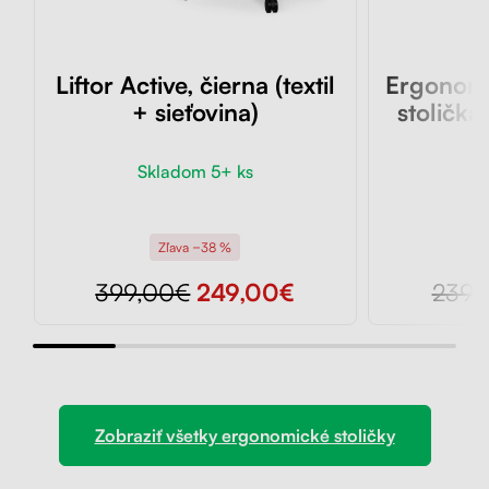
Liftor Active, čierna (textil
Ergonomi
+ sieťovina)
stolička 
Skladom 5+ ks
Sk
Zľava −38 %
399,00€
249,00€
239,
Zobraziť všetky ergonomické stoličky