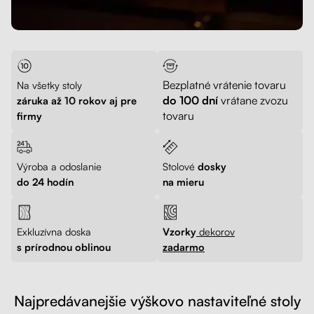
Bezplatné vrátenie tovaru
Na všetky stoly
do 100 dní
vrátane zvozu
záruka až 10 rokov aj pre
tovaru
firmy
Výroba a odoslanie
Stolové
dosky
do 24 hodín
na mieru
Exkluzívna doska
Vzorky
dekorov
s prírodnou oblinou
zadarmo
Najpredávanejšie výškovo nastaviteľné stoly