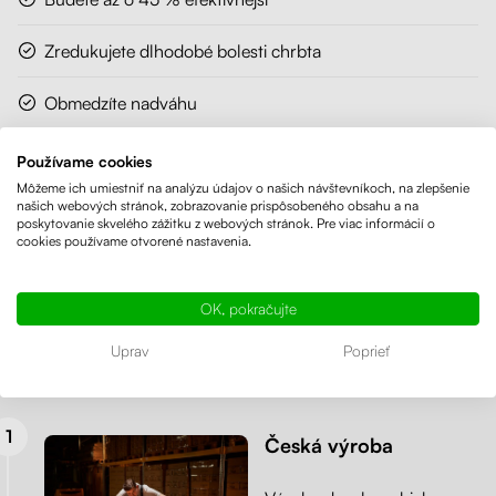
Zredukujete dlhodobé bolesti chrbta
Obmedzíte nadváhu
Uľavíte krčnej chrbtici a posilníte svalstvo
Používame cookies
Môžeme ich umiestniť na analýzu údajov o našich návštevníkoch, na zlepšenie
Zbavíte sa únavy
našich webových stránok, zobrazovanie prispôsobeného obsahu a na
poskytovanie skvelého zážitku z webových stránok. Pre viac informácií o
cookies používame otvorené nastavenia.
Prečo si vybrať výškovo nastaviteľný
stôl od spoločnosti Liftor?
OK, pokračujte
Ako výrobca ponúkame viac – možnosť prispôsobenia rozmerov
Uprav
Poprieť
na mieru, širokú škálu dekorov a expresnú výrobu s odoslaním
do 24 hodín.
Česká výroba