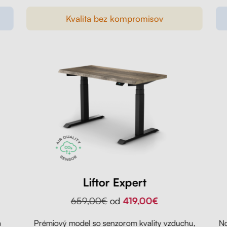
Kvalita bez kompromisov
Liftor Expert
659,00€
od
419,00€
a
Prémiový model so senzorom kvality vzduchu,
No