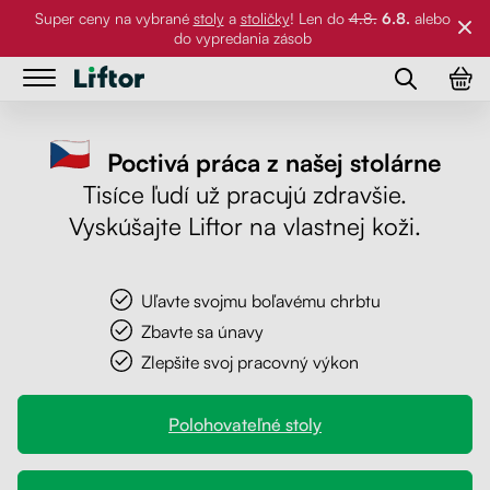
Super ceny na vybrané
stoly
a
stoličky
! Len do
4.8.
6.8.
alebo
do vypredania zásob
Stoly
Stoly
Poctivá práca z našej stolárne
Stoličky
Kancelárske stoly
Tisíce ľudí už pracujú zdravšie.
Stoličky
Vyskúšajte Liftor na vlastnej koži.
Stolové dosky
Stolové podnože
Príslušenstvo
Pracovné stoly
Stolové dosky
Uľavte svojmu boľavému chrbtu
Zbavte sa únavy
Referencie
Klasické stoly
Stoličky
Zlepšite svoj pracovný výkon
Príslušenstvo
Galéria
Držiaky na PC
Polohovateľné stoly
O nás
Držiaky na monitor