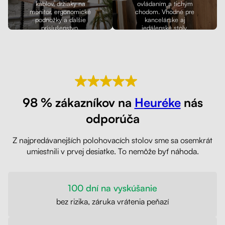
káblov, držiaky na
ovládaním a tichým
monitor, ergonomické
chodom. Vhodné pre
podnožky a ďalšie
kancelárske aj
príslušenstvo.
jedálenské stoly.
98 % zákazníkov na
Heuréke
nás
odporúča
Z najpredávanejších polohovacích stolov sme sa osemkrát
umiestnili v prvej desiatke. To nemôže byť náhoda.
100 dní na vyskúšanie
bez rizika, záruka vrátenia peňazí