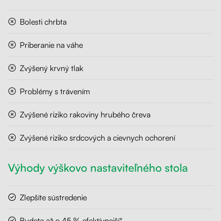
Bolesti chrbta
Priberanie na váhe
Zvýšený krvný tlak
Problémy s trávením
Zvýšené riziko rakoviny hrubého čreva
Zvýšené riziko srdcových a cievnych ochorení
Výhody výškovo nastaviteľného stola
Zlepšíte sústredenie
Budete až o 45 % efektívnejší*