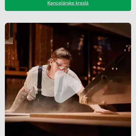
Kancelárske kreslá
Kontakt
Kolieska
Organizácia kabeláže
Stojany na monitor - Riser
Skrinky so zásuvkami a zásuvky
Akustické paravány
Opierky