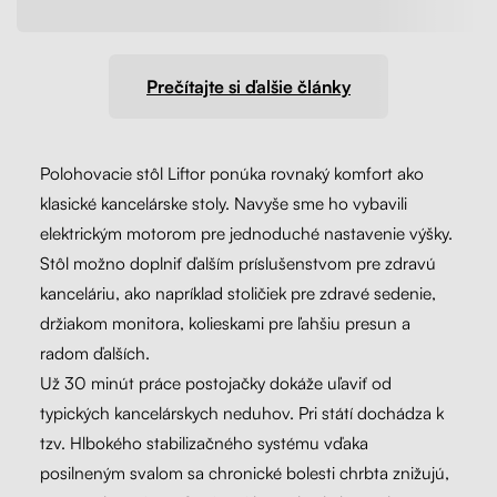
Prečítajte si ďalšie články
Polohovacie stôl Liftor ponúka rovnaký komfort ako
klasické kancelárske stoly. Navyše sme ho vybavili
elektrickým motorom pre jednoduché nastavenie výšky.
Stôl možno doplniť ďalším príslušenstvom pre zdravú
kanceláriu, ako napríklad stoličiek pre zdravé sedenie,
držiakom monitora, kolieskami pre ľahšiu presun a
radom ďalších.
Už 30 minút práce postojačky dokáže uľaviť od
typických kancelárskych neduhov. Pri státí dochádza k
tzv. Hlbokého stabilizačného systému vďaka
posilneným svalom sa chronické bolesti chrbta znižujú,