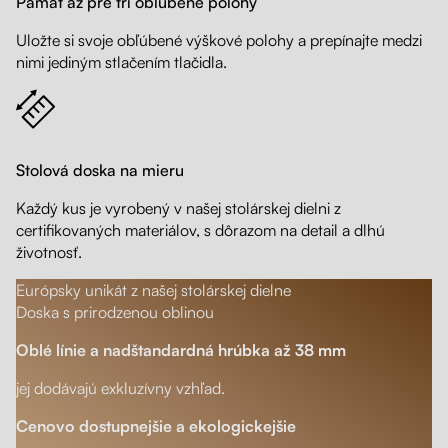
Pamäť až pre tri obľúbené polohy
Uložte si svoje obľúbené výškové polohy a prepínajte medzi
nimi jediným stlačením tlačidla.
Stolová doska na mieru
Každý kus je vyrobený v našej stolárskej dielni z
certifikovaných materiálov, s dôrazom na detail a dlhú
životnosť.
Európsky unikát z našej stolárskej dielne
Doska s prirodzenou oblinou
Oblé línie a nadštandardná hrúbka až 38 mm
jej dodávajú exkluzívny vzhľad.
Cenovo dostupnejšie a ekologickejšie