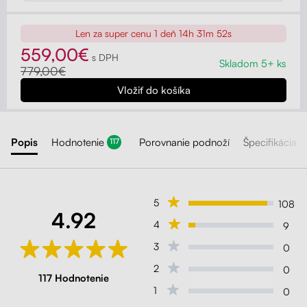
Len za super cenu
1 deň 14h 31m 50s
559,00€
s DPH
Skladom 5+ ks
779,00€
Popis
Hodnotenie
Porovnanie podnoží
Špecifikácia
117
5
108
4.92
4
9
3
0
2
0
117 Hodnotenie
1
0