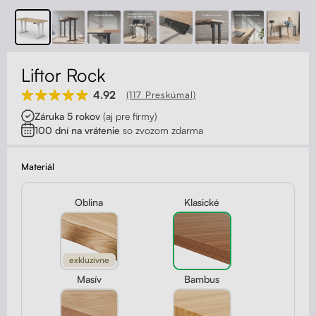
Kontakt
Kolieska
Organizácia kabeláže
Liftor Rock
Stojany na monitor - Riser
4.92
(117 Preskúmal)
Záruka 5 rokov
(aj pre firmy)
Skrinky so zásuvkami a zásuvky
100 dní na vrátenie
so zvozom zdarma
Akustické paravány
Materiál
Opierky
Oblina
Klasické
exkluzívne
Masív
Bambus