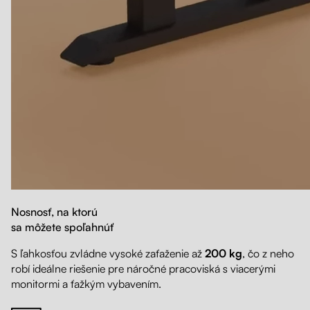
Nosnosť, na ktorú
sa môžete spoľahnúť
S ľahkosťou zvládne vysoké zaťaženie až
200 kg
, čo z neho
robí ideálne riešenie pre náročné pracoviská s viacerými
monitormi a ťažkým vybavením.