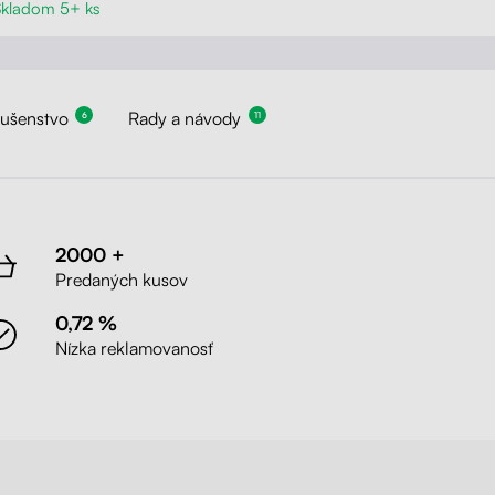
Skladom 5+ ks
lušenstvo
Rady a návody
6
11
2000 +
Predaných kusov
0,72 %
Nízka reklamovanosť