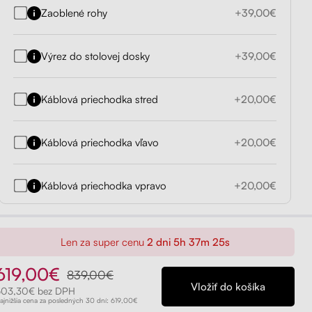
Zaoblené rohy
+39,00€
Výrez do stolovej dosky
+39,00€
Káblová priechodka stred
+20,00€
Káblová priechodka vľavo
+20,00€
Káblová priechodka vpravo
+20,00€
Len za super cenu
2 dni 5h 37m 23s
619,00€
839,00€
503,30€ bez DPH
ajnižšia cena za posledných 30 dní: 619,00€