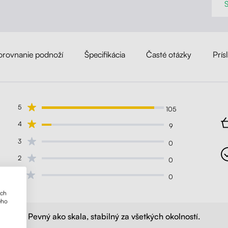
orovnanie podnoží
Špecifikácia
Časté otázky
Prís
5
105
4
9
3
0
2
0
1
0
ich
ého
Pevný ako skala, stabilný za všetkých okolností.