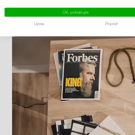
Výškovo n
OK, pokračujte
Uprav
Poprieť