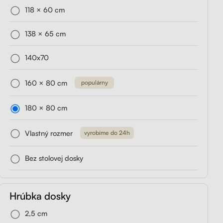
118 × 60 cm
držiak
Liftor Storage,
Liftor Expert
rny
zásuvkový kontajner
138 × 65 cm
od 419,00€
čierny
140x70
od 199,00€
Preskúmať
160 × 80 cm
populárny
180 × 80 cm
Vlastný rozmer
vyrobíme do 24h
Bez stolovej dosky
Hrúbka dosky
2,5 cm