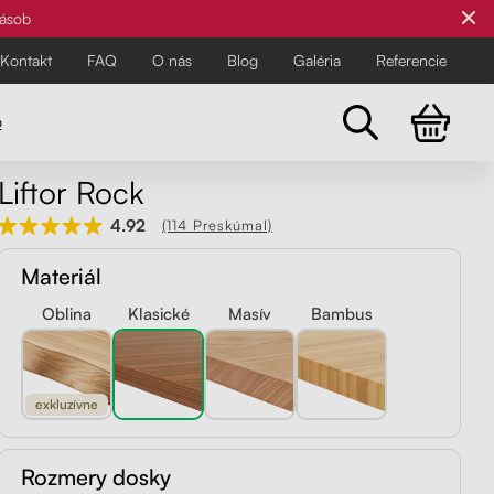
zásob
Kontakt
FAQ
O nás
Blog
Galéria
Referencie
o
Liftor Rock
Všetky stoličky
4.92
(114 Preskúmal)
Pre najnáročnejších
Pre najnáročnejších
Materiál
Objavte všetky kancelárske a
balančné stoličky Liftor pre zdravší
Oblina
Klasické
Masív
Bambus
a pohodlnejší pracovný deň.
exkluzívne
Rozmery dosky