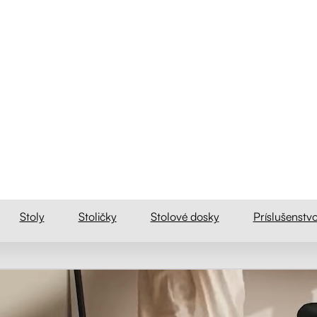
astaviteľný stôl so štyrmi robustn