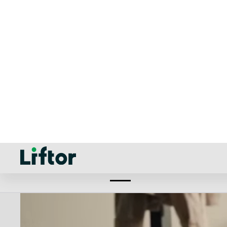
Výškovo n
OK, pokračujte
Uprav
Poprieť