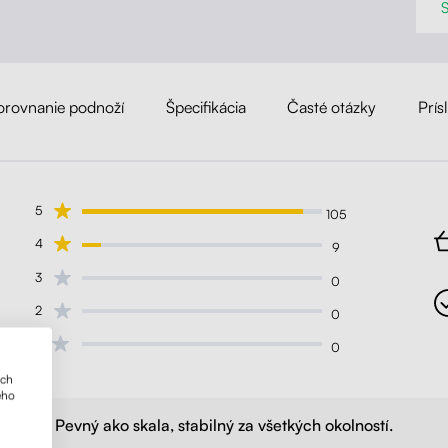
orovnanie podnoží
Špecifikácia
Časté otázky
Prís
5
105
4
9
3
0
2
0
1
0
ich
ého
Pevný ako skala, stabilný za všetkých okolností.