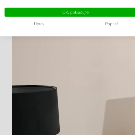
Výškovo n
OK, pokračujte
Uprav
Poprieť