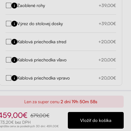
Zaoblené rohy
+39,00€
Výrez do stolovej dosky
+39,00€
Káblová priechodka stred
+20,00€
Káblová priechodka vľavo
+20,00€
Káblová priechodka vpravo
+20,00€
Len za super cenu
2 dni 19h 50m 57s
459,00€
679,00€
373,20€ bez DPH
ajnižšia cena za posledných 30 dní: 459,00€