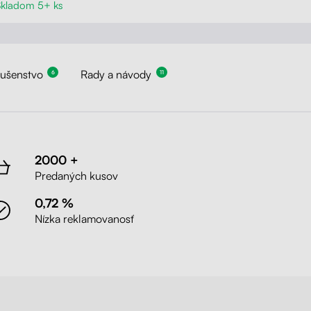
Skladom 5+ ks
lušenstvo
Rady a návody
6
11
2000 +
Predaných kusov
0,72 %
Nízka reklamovanosť