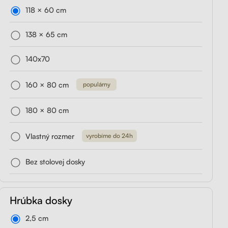
118 × 60 cm
držiak
Liftor Storage,
Liftor Expert
rny
zásuvkový kontajner
138 × 65 cm
od 419,00€
čierny
140x70
od 199,00€
Preskúmať
160 × 80 cm
populárny
180 × 80 cm
Vlastný rozmer
vyrobíme do 24h
Bez stolovej dosky
Hrúbka dosky
2,5 cm