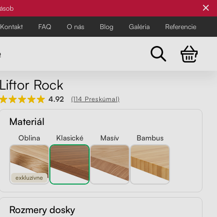
zásob
Kontakt
FAQ
O nás
Blog
Galéria
Referencie
o
Liftor Rock
Všetky stoličky
4.92
(114 Preskúmal)
Pre najnáročnejších
Pre najnáročnejších
Materiál
Objavte všetky kancelárske a
balančné stoličky Liftor pre zdravší
Oblina
Klasické
Masív
Bambus
a pohodlnejší pracovný deň.
exkluzívne
Rozmery dosky