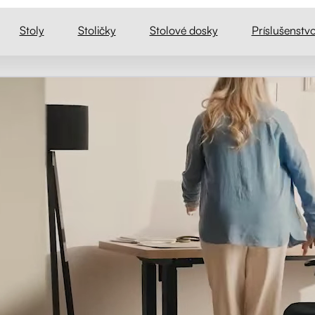
astaviteľný stôl so štyrmi robustn