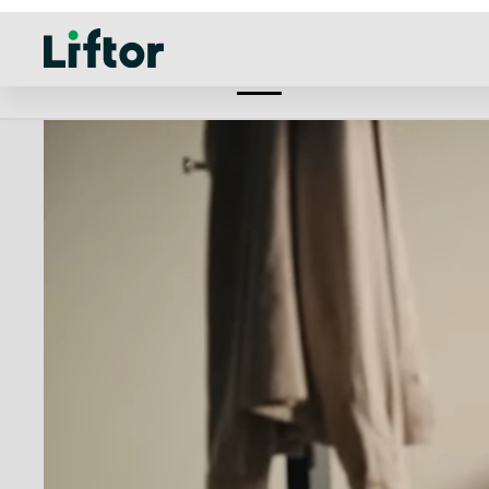
Výškovo n
OK, pokračujte
Uprav
Poprieť