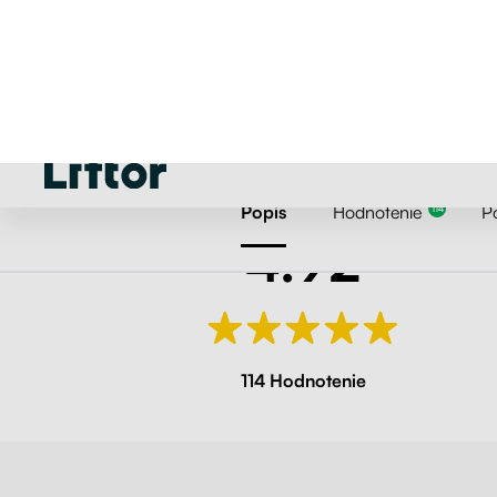
Popis
Hodnotenie
P
114
4.92
114 Hodnotenie
Používame cookies
Môžeme ich umiestniť na analýzu údajov o našich návštevníkoch, na zlepšenie naš
webových stránok, zobrazovanie prispôsobeného obsahu a na poskytovanie skvel
zážitku z webových stránok. Pre viac informácií o cookies používame otvorené
nastavenia.