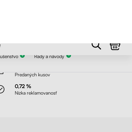
Skladom 5+ ks
lušenstvo
Rady a návody
6
11
2000 +
Predaných kusov
0,72 %
Nízka reklamovanosť