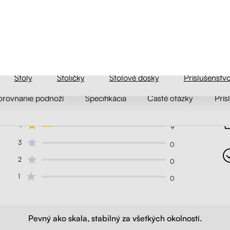
orovnanie podnoží
Špecifikácia
Časté otázky
Prís
5
105
4
9
3
0
2
0
1
0
ich
ého
Pevný ako skala, stabilný za všetkých okolností.