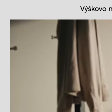
Výškovo n
OK, pokračujte
Uprav
Poprieť