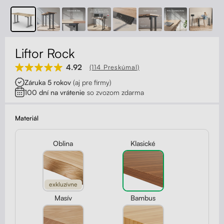
Kontakt
Kolieska
Organizácia kabeláže
Liftor Rock
Stojany na monitor - Riser
4.92
(114 Preskúmal)
Záruka 5 rokov
(aj pre firmy)
Skrinky so zásuvkami a zásuvky
100 dní na vrátenie
so zvozom zdarma
Akustické paravány
Materiál
Opierky
Oblina
Klasické
exkluzívne
Masív
Bambus