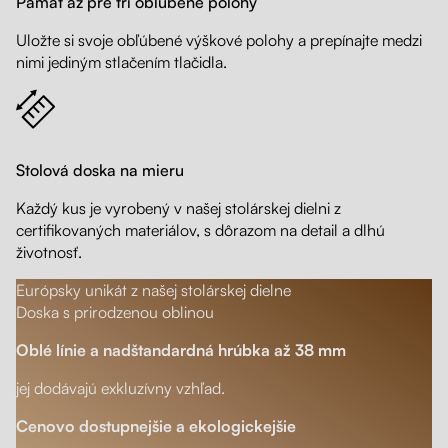
Pamäť až pre tri obľúbené polohy
Uložte si svoje obľúbené výškové polohy a prepínajte medzi
nimi jediným stlačením tlačidla.
Stolová doska na mieru
Každý kus je vyrobený v našej stolárskej dielni z
certifikovaných materiálov, s dôrazom na detail a dlhú
životnosť.
Európsky unikát z našej stolárskej dielne
Doska s prirodzenou oblinou
Oblé línie a nadštandardná hrúbka až 38 mm
jej dodávajú exkluzívny vzhľad.
Cenovo dostupnejšie a ekologickejšie