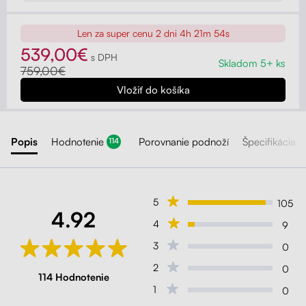
Len za super cenu
2 dni 4h 21m 52s
539,00€
s DPH
Skladom 5+ ks
759,00€
Popis
Hodnotenie
Porovnanie podnoží
Špecifikácia
114
5
105
4.92
4
9
3
0
2
0
114 Hodnotenie
1
0