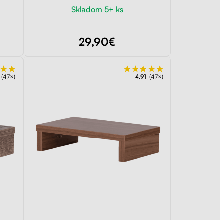
Skladom 5+ ks
29,90€
(47×)
4.91
(47×)