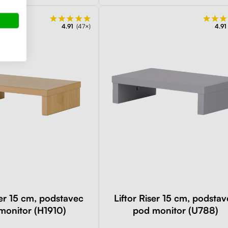
4.91
(47×)
4.91
ser 15 cm, podstavec
Liftor Riser 15 cm, podsta
monitor (H1910)
pod monitor (U788)