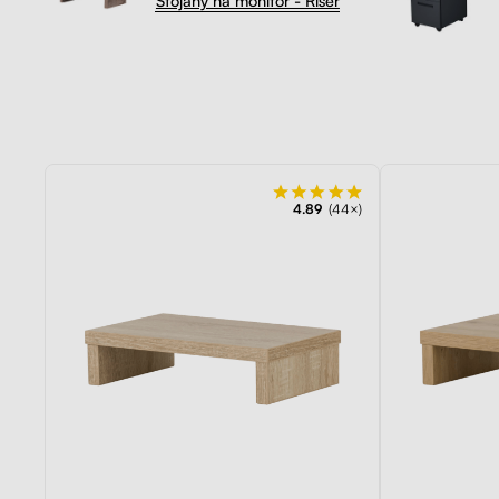
Kontakt
Kolieska
Organizácia kabeláže
Vzorky dekorov
stolových dosiek zadarmo
Stojany na monitor - Riser
100 dní
na vyskúšianie. Odosielame ihneď.
Preskúmať
Skrinky so zásuvkami a zásuvky
4.89
(44×)
Akustické paravány
Opierky