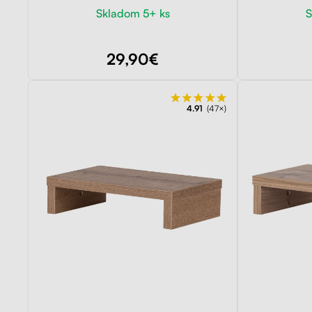
Skladom 5+ ks
S
29,90€
4.91
(47×)