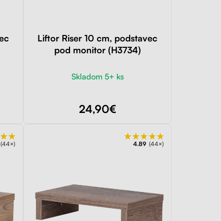
vec
Liftor Riser 10 cm, podstavec
pod monitor (H3734)
Skladom 5+ ks
24,90€
(44×)
4.89
(44×)