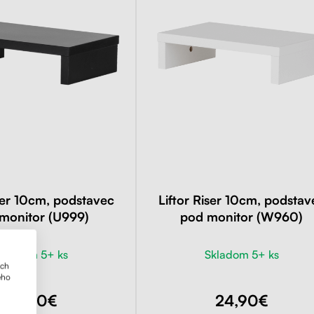
iser 10cm, podstavec
Liftor Riser 10cm, podstav
monitor (U999)
pod monitor (W960)
kladom 5+ ks
Skladom 5+ ks
ich
ého
24,90€
24,90€