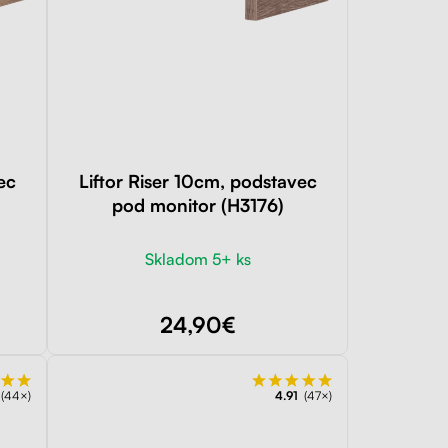
ec
Liftor Riser 10cm, podstavec
pod monitor (H3176)
Skladom 5+ ks
24,90€
(44×)
4.91
(47×)