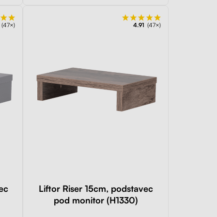
(47×)
4.91
(47×)
vec
Liftor Riser 15cm, podstavec
pod monitor (H1330)