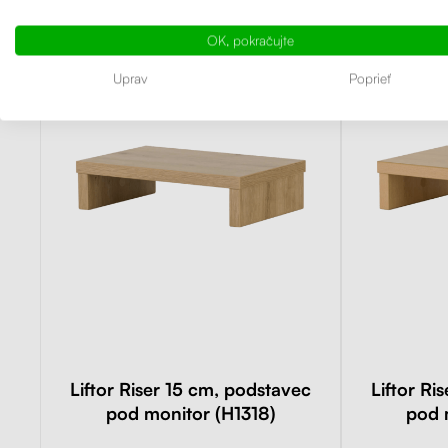
OK, pokračujte
4.91
(47×)
Uprav
Poprieť
Liftor Riser 15 cm, podstavec
Liftor Ri
pod monitor (H1318)
pod 