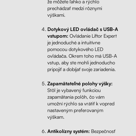
že môžete ľahko a rýchlo
prechádzať medzi rôznymi
výškami.
Dotykový LED ovládač s USB-A
vstupom:
Ovládanie Liftor Expert
je jednoduché a intuitívne
pomocou dotykového LED
ovládača. Okrem toho má USB-A
vstup, aby ste mohli jednoducho
pripojiť a dobíjať svoje zariadenia.
Zapamätateľné polohy výšky:
Stôl je vybavený funkciou
zapamätania polôh, čo vám
umožní rýchlo sa vrátiť k vopred
nastaveným preferovaným
výškam.
Antikolízny systém:
Bezpečnosť