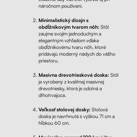
náročnom používaní.
Minimalistický dizajn s
obdĺžnikovým tvarom nôh:
Stôl
zaujme svojím jednoduchým a
elegantným vzhľadom vďaka
obdĺžnikovému tvaru nôh, ktoré
pridávajú moderný nádych do vášho
priestoru.
Masívna drevotriesková doska:
Stôl
je vyrobený z kvalitnej masívnej
drevotriesky, ktorá je odolná a
dlhotrvajúca.
Veľkosť stolovej dosky:
Stolová
doska je navrhnutá s výškou 71 cm a
hĺbkou 60 cm.