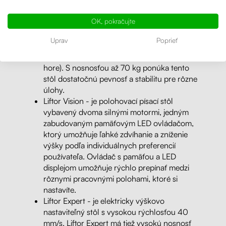
Liftor Up - je elektricky výškovo nastaviteľný
stôl, ktorý je vybavený jedným motorom a
OK, pokračujte
zdvíha sa pomocou zabudovaného
dvojtlačítkového ovládača. Zabudovaný
Uprav
Poprieť
ovládač má dve intuitívne tlačidlá pre
zdvíhanie stolových podnoží (šípky dole a
hore). S nosnosťou až 70 kg ponúka tento
stôl dostatočnú pevnosť a stabilitu pre rôzne
úlohy.
Liftor Vision - je polohovací písací stôl
vybavený dvoma silnými motormi, jedným
zabudovaným pamäťovým LED ovládačom,
ktorý umožňuje ľahké zdvíhanie a zníženie
výšky podľa individuálnych preferencií
používateľa. Ovládač s pamäťou a LED
displejom umožňuje rýchlo prepínať medzi
rôznymi pracovnými polohami, ktoré si
nastavíte.
Liftor Expert -
je elektricky výškovo
nastaviteľný stôl s vysokou rýchlosťou 40
mm/s. Liftor Expert má tiež vysokú nosnosť