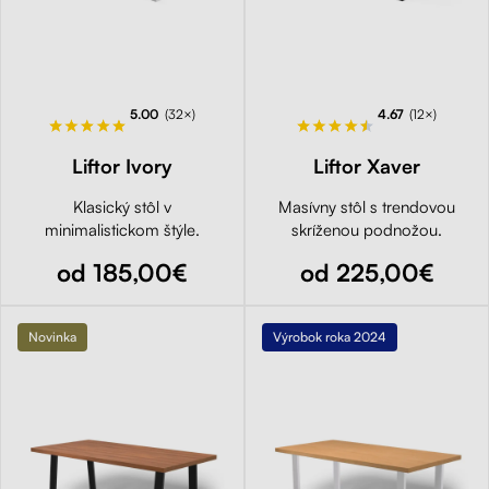
5.00
(32×)
4.67
(12×)
Liftor Ivory
Liftor Xaver
Klasický stôl v
Masívny stôl s trendovou
minimalistickom štýle.
skríženou podnožou.
od 185,00€
od 225,00€
Novinka
Výrobok roka 2024