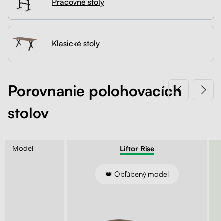
Pracovné stoly
Kontakt
Kolieska
Organizácia kabeláže
Klasické stoly
Stojany na monitor - Riser
Skrinky so zásuvkami a zásuvky
Porovnanie polohovacích
stolov
Akustické paravány
Opierky
Model
Entry
Liftor Rise
ie kľukou
👑 Obľúbený model