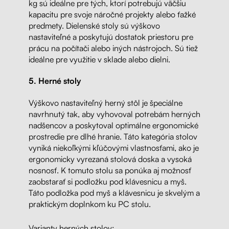
kg sú ideálne pre tých, ktorí potrebujú väčšiu
kapacitu pre svoje náročné projekty alebo ťažké
predmety. Dielenské stoly sú výškovo
nastaviteľné a poskytujú dostatok priestoru pre
prácu na počítači alebo iných nástrojoch. Sú tiež
ideálne pre využitie v sklade alebo dielni.
5. Herné stoly
Výškovo nastaviteľný herný stôl je špeciálne
navrhnutý tak, aby vyhovoval potrebám herných
nadšencov a poskytoval optimálne ergonomické
prostredie pre dlhé hranie. Táto kategória stolov
vyniká niekoľkými kľúčovými vlastnosťami, ako je
ergonomicky vyrezaná stolová doska a vysoká
nosnosť. K tomuto stolu sa ponúka aj možnosť
zaobstarať si podložku pod klávesnicu a myš.
Táto podložka pod myš a klávesnicu je skvelým a
praktickým doplnkom ku PC stolu.
Varianty herných stolov: