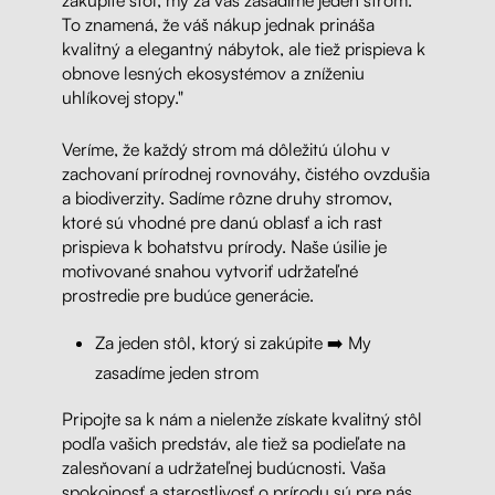
zakúpite stôl, my za vás zasadíme jeden strom.
To znamená, že váš nákup jednak prináša
kvalitný a elegantný nábytok, ale tiež prispieva k
obnove lesných ekosystémov a zníženiu
uhlíkovej stopy."
Veríme, že každý strom má dôležitú úlohu v
zachovaní prírodnej rovnováhy, čistého ovzdušia
a biodiverzity. Sadíme rôzne druhy stromov,
ktoré sú vhodné pre danú oblasť a ich rast
prispieva k bohatstvu prírody. Naše úsilie je
motivované snahou vytvoriť udržateľné
prostredie pre budúce generácie.
Za jeden stôl, ktorý si zakúpite ➡️ My
zasadíme jeden strom
Pripojte sa k nám a nielenže získate kvalitný stôl
podľa vašich predstáv, ale tiež sa podieľate na
zalesňovaní a udržateľnej budúcnosti. Vaša
spokojnosť a starostlivosť o prírodu sú pre nás