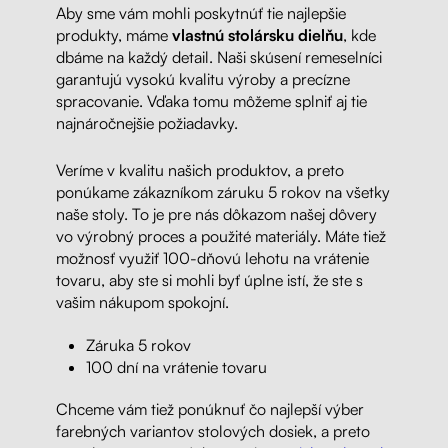
Aby sme vám mohli poskytnúť tie najlepšie
produkty, máme
vlastnú stolársku dielňu
, kde
dbáme na každý detail. Naši skúsení remeselníci
garantujú vysokú kvalitu výroby a precízne
spracovanie. Vďaka tomu môžeme splniť aj tie
najnáročnejšie požiadavky.
Veríme v kvalitu našich produktov, a preto
ponúkame zákazníkom záruku 5 rokov na všetky
naše stoly. To je pre nás dôkazom našej dôvery
vo výrobný proces a použité materiály. Máte tiež
možnosť využiť 100-dňovú lehotu na vrátenie
tovaru, aby ste si mohli byť úplne istí, že ste s
vašim nákupom spokojní.
Záruka 5 rokov
100 dní na vrátenie tovaru
Chceme vám tiež ponúknuť čo najlepší výber
farebných variantov stolových dosiek, a preto