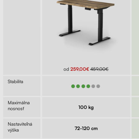
299,00€
od
259,00€
459,00€
Stabilita
●●●
●●●●●●
Maximálna
kg
100 kg
nosnosť
Nastaviteľná
9 cm
72-120 cm
výška