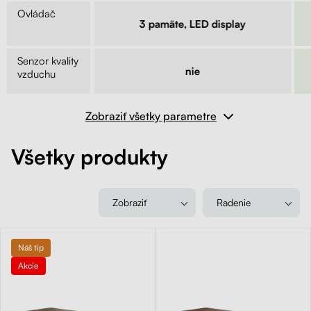
Ovládač
lny
3 pamäte, LED display
Senzor kvality
e
nie
vzduchu
Zobraziť všetky parametre
Všetky produkty
Zobraziť
Radenie
Náš tip
Akcie