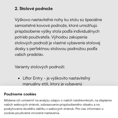
2. Stolové podnože
Výškovo nastaviteľné nohy ku stolu sú špeciálne
samostatné kovové podnože, ktoré umožňujú
prispôsobenie výšky stola podľa individuálnych
potrieb používateľa. Výhodou zakúpenia
stolových podnoží je vlastné vybavenie stolovej
dosky s perfektnou stolovou podnožou podľa
vašich predstáv.
Varianty stolových podnoží:
Liftor Entry - je výškovito nastaviteľný
manuálny stôl, ktorý je vybavený
manuálnou kľukou pre nastavenie výšky.
Používame cookies
Tento stôl je navrhnutý tak, aby umožňoval
Môžeme ich umiestniť na analýzu údajov o našich návštevníkoch, na zlepšenie
jednoduchú a pohodlnú zmenu výšky
našich webových stránok, zobrazovanie prispôsobeného obsahu a na
pracovnej plochy podľa individuálnych
poskytovanie skvelého zážitku z webových stránok. Pre viac informácií o
potrieb používateľa bez nutnosti elektriny.
cookies používame otvorené nastavenia.