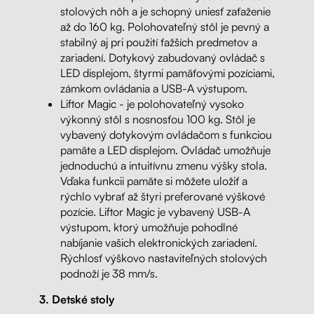
stolových nôh a je schopný uniesť zaťaženie
až do 160 kg. Polohovateľný stôl je pevný a
stabilný aj pri použití ťažších predmetov a
zariadení. Dotykový zabudovaný ovládač s
LED displejom, štyrmi pamäťovými pozíciami,
zámkom ovládania a USB-A výstupom.
Liftor Magic - je polohovateľný vysoko
výkonný stôl s nosnosťou 100 kg. Stôl je
vybavený dotykovým ovládačom s funkciou
pamäte a LED displejom. Ovládač umožňuje
jednoduchú a intuitívnu zmenu výšky stola.
Vďaka funkcii pamäte si môžete uložiť a
rýchlo vybrať až štyri preferované výškové
pozície. Liftor Magic je vybavený USB-A
výstupom, ktorý umožňuje pohodlné
nabíjanie vašich elektronických zariadení.
Rýchlosť výškovo nastaviteľných stolových
podnoží je 38 mm/s.
3. Detské stoly