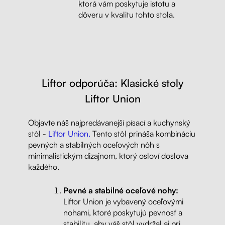
ktorá vám poskytuje istotu a
dôveru v kvalitu tohto stola.
Liftor odporúča: Klasické stoly
Liftor Union
Objavte náš najpredávanejší písací a kuchynský
stôl -
Liftor Union.
Tento stôl prináša kombináciu
pevných a stabilných oceľových nôh s
minimalistickým dizajnom, ktorý osloví doslova
každého.
Pevné a stabilné oceľové nohy:
Liftor Union je vybavený oceľovými
nohami, ktoré poskytujú pevnosť a
stabilitu, aby váš stôl vydržal aj pri