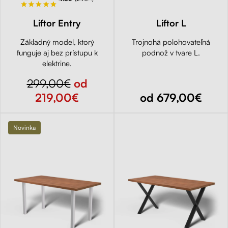
Liftor Entry
Liftor L
Základný model, ktorý
Trojnohá polohovateľná
funguje aj bez prístupu k
podnož v tvare L.
elektrine.
299,00€
od
219,00€
od 679,00€
Novinka