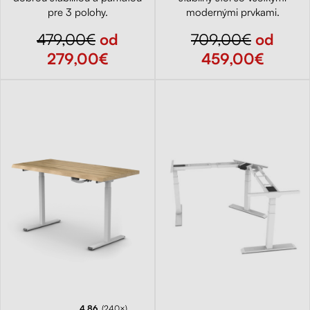
pre 3 polohy.
modernými prvkami.
479,00€
od
709,00€
od
279,00€
459,00€
4.86
(240×)