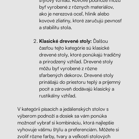
štýlový vzhľad. Kovové podnože môžu
byť vyrobené z rôznych materiálov,
ako je nerezová oceľ, hliník alebo
kovové zliatiny, ktoré zaručujú pevnosť
a stabilitu stola.
Klasické drevené stoly:
Ďalšou
časťou tejto kategórie sú klasické
drevené stoly, ktoré ponúkajú tradičný
a prirodzený vzhľad. Drevené stoly
môžu byť vyrobené z rôzne
sfarbených dekorov. Drevené stoly
prinášajú do priestoru teplý a príjemný
pocit a zároveň dodávajú klasický a
rustikálny vzhľad.
V kategórii písacích a jedálenských stolov s
výberom podnoží a dosiek sa vám ponúka
možnosť vybrať si kombináciu, ktorá najlepšie
vyhovuje vášmu štýlu a preferenciám. Môžete si
zvoliť rôzne farby, tvary a veľkosti stolových