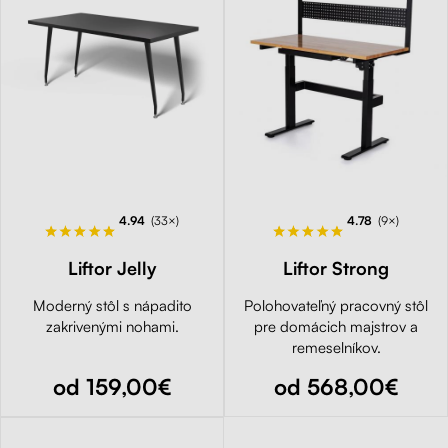
4.94
(33×)
4.78
(9×)
Liftor Jelly
Liftor Strong
Moderný stôl s nápadito
Polohovateľný pracovný stôl
zakrivenými nohami.
pre domácich majstrov a
remeselníkov.
od 159,00€
od 568,00€