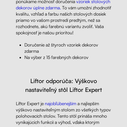
ponúkame možnosť doručenia
vzoriek stolových
dekorov úplne zdarma.
To vám umožní zhodnotiť
kvalitu, vzhľad a farbu našich stolových dosiek
priamo vo vašom prostredí predtým, než sa
rozhodnete, akú farebnú variantu zvoliť. Vaša
spokojnosť je našou prioritou!
Doručenie až štyroch vzoriek dekorov
zdarma
Na výber z 15 farebných dekorov
Liftor odporúča: Výškovo
nastaviteľný stôl Liftor Expert
Liftor Expert je
najobľúbenejším
a najlepším
výškovo nastaviteľným stolom zo všetkých typov
polohovacích stolov. Tento stôl prináša mnoho
vynikajúcich funkcií a výhod, vďaka ktorým