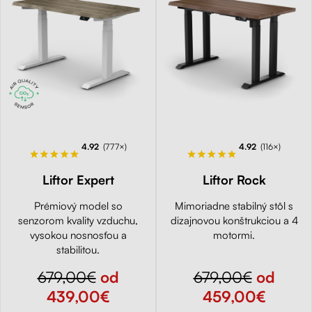
4.92
(777×)
4.92
(116×)
Liftor Expert
Liftor Rock
Prémiový model so
Mimoriadne stabilný stôl s
senzorom kvality vzduchu,
dizajnovou konštrukciou a 4
vysokou nosnosťou a
motormi.
stabilitou.
679,00€
od
679,00€
od
439,00€
459,00€