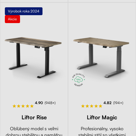
Výrobok roka 2024
Akcie
4.90
(948×)
4.82
(194×)
Liftor Rise
Liftor Magic
Obľúbený model s veľmi
Profesionálny, vysoko
dobrou stabilitou a pamäťou
stabilný stôl so všetkými