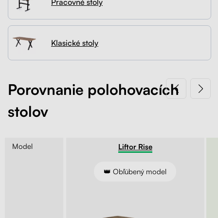
Pracovné stoly
Kontakt
Kolieska
Organizácia kabeláže
Klasické stoly
Stojany na monitor - Riser
Skrinky so zásuvkami a zásuvky
Porovnanie polohovacích
stolov
Akustické paravány
Opierky
Model
Entry
Liftor Rise
ie kľukou
👑 Obľúbený model