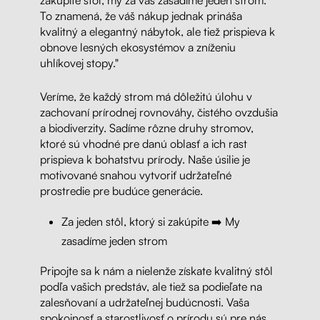
zakúpite stôl, my za vás zasadíme jeden strom.
To znamená, že váš nákup jednak prináša
kvalitný a elegantný nábytok, ale tiež prispieva k
obnove lesných ekosystémov a zníženiu
uhlíkovej stopy."
Veríme, že každý strom má dôležitú úlohu v
zachovaní prírodnej rovnováhy, čistého ovzdušia
a biodiverzity. Sadíme rôzne druhy stromov,
ktoré sú vhodné pre danú oblasť a ich rast
prispieva k bohatstvu prírody. Naše úsilie je
motivované snahou vytvoriť udržateľné
prostredie pre budúce generácie.
Za jeden stôl, ktorý si zakúpite ➡️ My
zasadíme jeden strom
Pripojte sa k nám a nielenže získate kvalitný stôl
podľa vašich predstáv, ale tiež sa podieľate na
zalesňovaní a udržateľnej budúcnosti. Vaša
spokojnosť a starostlivosť o prírodu sú pre nás