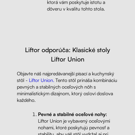
ktorá vám poskytuje istotu a
dôveru v kvalitu tohto stola.
Liftor odporúča: Klasické stoly
Liftor Union
Objavte náš najpredávanejší písací a kuchynský
stôl -
Liftor Union.
Tento stôl prináša kombináciu
pevných a stabilných oceľových nôh s
minimalistickým dizajnom, ktorý osloví doslova
každého.
Pevné a stabilné oceľové nohy:
Liftor Union je vybavený oceľovými
nohami, ktoré poskytujú pevnosť a
stabilitu, aby váš stôl vydržal aj pri