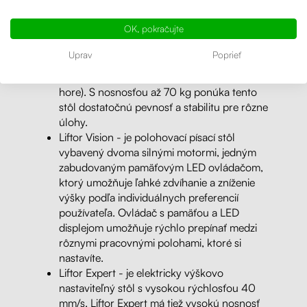
Liftor Up - je elektricky výškovo nastaviteľný
stôl, ktorý je vybavený jedným motorom a
OK, pokračujte
zdvíha sa pomocou zabudovaného
dvojtlačítkového ovládača. Zabudovaný
Uprav
Poprieť
ovládač má dve intuitívne tlačidlá pre
zdvíhanie stolových podnoží (šípky dole a
hore). S nosnosťou až 70 kg ponúka tento
stôl dostatočnú pevnosť a stabilitu pre rôzne
úlohy.
Liftor Vision - je polohovací písací stôl
vybavený dvoma silnými motormi, jedným
zabudovaným pamäťovým LED ovládačom,
ktorý umožňuje ľahké zdvíhanie a zníženie
výšky podľa individuálnych preferencií
používateľa. Ovládač s pamäťou a LED
displejom umožňuje rýchlo prepínať medzi
rôznymi pracovnými polohami, ktoré si
nastavíte.
Liftor Expert -
je elektricky výškovo
nastaviteľný stôl s vysokou rýchlosťou 40
mm/s. Liftor Expert má tiež vysokú nosnosť