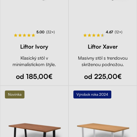
5.00
(32×)
4.67
(12×)
Liftor Ivory
Liftor Xaver
Klasický stôl v
Masívny stôl s trendovou
minimalistickom štýle.
skríženou podnožou.
od 185,00€
od 225,00€
Novinka
Výrobok roka 2024