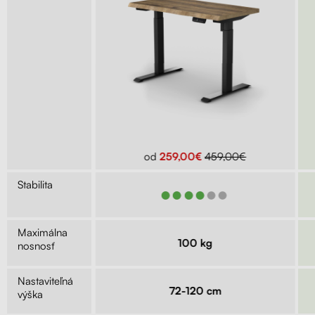
299,00€
od
259,00€
459,00€
Stabilita
●●●
●●●●●●
Maximálna
kg
100 kg
nosnosť
Nastaviteľná
9 cm
72-120 cm
výška