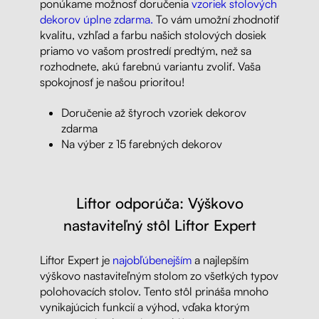
ponúkame možnosť doručenia
vzoriek stolových
dekorov úplne zdarma.
To vám umožní zhodnotiť
kvalitu, vzhľad a farbu našich stolových dosiek
priamo vo vašom prostredí predtým, než sa
rozhodnete, akú farebnú variantu zvoliť. Vaša
spokojnosť je našou prioritou!
Doručenie až štyroch vzoriek dekorov
zdarma
Na výber z 15 farebných dekorov
Liftor odporúča: Výškovo
nastaviteľný stôl Liftor Expert
Liftor Expert je
najobľúbenejším
a najlepším
výškovo nastaviteľným stolom zo všetkých typov
polohovacích stolov. Tento stôl prináša mnoho
vynikajúcich funkcií a výhod, vďaka ktorým