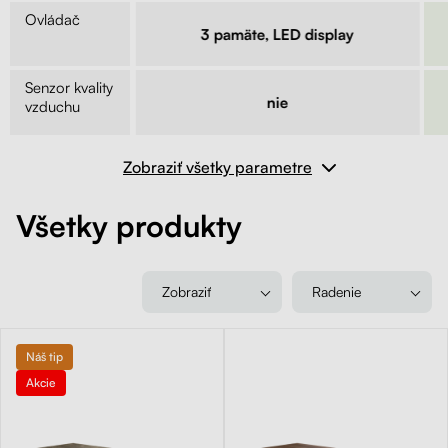
Ovládač
lny
3 pamäte, LED display
Senzor kvality
e
nie
vzduchu
Zobraziť všetky parametre
Všetky produkty
Zobraziť
Radenie
Náš tip
Akcie