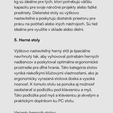
kg sú ideálne pre tých, ktorí potrebujú väčšiu
kapacitu pre svoje náročné projekty alebo ťažké
predmety. Dielenské stoly sú výškovo
nastaviteľné a poskytujú dostatok priestoru pre
prácu na počítači alebo iných nástrojoch. Sú tiež
ideálne pre využitie v sklade alebo dielni.
5. Herné stoly
Výškovo nastaviteľný herný stôl je špeciálne
navrhnutý tak, aby vyhovoval potrebám herných
nadšencov a poskytoval optimálne ergonomické
prostredie pre dlhé hranie. Táto kategória stolov
vyniká niekoľkými kľúčovými vlastnosťami, ako je
ergonomicky vyrezaná stolová doska a vysoká
nosnosť. K tomuto stolu sa ponúka aj možnosť
zaobstarať si podložku pod klávesnicu a myš.
Táto podložka pod myš a klávesnicu je skvelým a
praktickým doplnkom ku PC stolu.
Varianty herných stolov: