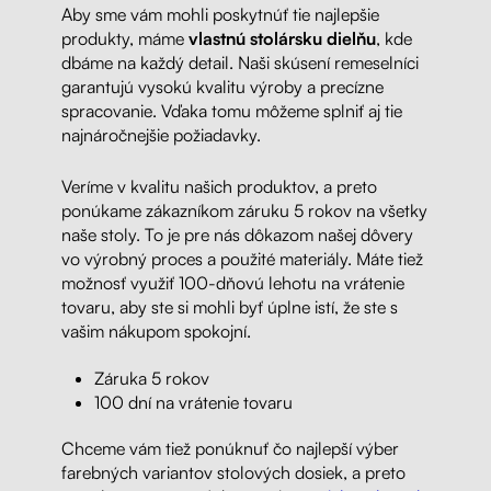
Aby sme vám mohli poskytnúť tie najlepšie
produkty, máme
vlastnú stolársku dielňu
, kde
dbáme na každý detail. Naši skúsení remeselníci
garantujú vysokú kvalitu výroby a precízne
spracovanie. Vďaka tomu môžeme splniť aj tie
najnáročnejšie požiadavky.
Veríme v kvalitu našich produktov, a preto
ponúkame zákazníkom záruku 5 rokov na všetky
naše stoly. To je pre nás dôkazom našej dôvery
vo výrobný proces a použité materiály. Máte tiež
možnosť využiť 100-dňovú lehotu na vrátenie
tovaru, aby ste si mohli byť úplne istí, že ste s
vašim nákupom spokojní.
Záruka 5 rokov
100 dní na vrátenie tovaru
Chceme vám tiež ponúknuť čo najlepší výber
farebných variantov stolových dosiek, a preto