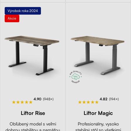
Výrobok roka 2024
Akcie
4.90
(948×)
4.82
(194×)
Liftor Rise
Liftor Magic
Obľúbený model s veľmi
Profesionálny, vysoko
dobrou stabilitou a pamäťou
stabilný stôl so všetkými