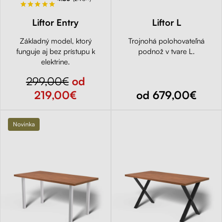
Liftor Entry
Liftor L
Základný model, ktorý
Trojnohá polohovateľná
funguje aj bez prístupu k
podnož v tvare L.
elektrine.
299,00€
od
219,00€
od 679,00€
Novinka