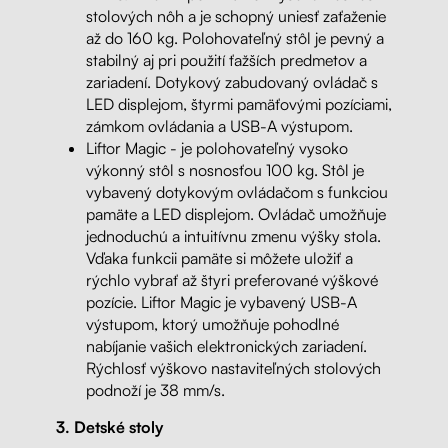
stolových nôh a je schopný uniesť zaťaženie
až do 160 kg. Polohovateľný stôl je pevný a
stabilný aj pri použití ťažších predmetov a
zariadení. Dotykový zabudovaný ovládač s
LED displejom, štyrmi pamäťovými pozíciami,
zámkom ovládania a USB-A výstupom.
Liftor Magic - je polohovateľný vysoko
výkonný stôl s nosnosťou 100 kg. Stôl je
vybavený dotykovým ovládačom s funkciou
pamäte a LED displejom. Ovládač umožňuje
jednoduchú a intuitívnu zmenu výšky stola.
Vďaka funkcii pamäte si môžete uložiť a
rýchlo vybrať až štyri preferované výškové
pozície. Liftor Magic je vybavený USB-A
výstupom, ktorý umožňuje pohodlné
nabíjanie vašich elektronických zariadení.
Rýchlosť výškovo nastaviteľných stolových
podnoží je 38 mm/s.
3. Detské stoly