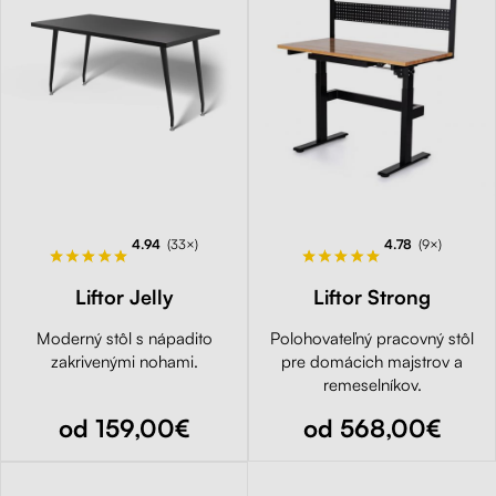
4.94
(33×)
4.78
(9×)
Liftor Jelly
Liftor Strong
Moderný stôl s nápadito
Polohovateľný pracovný stôl
zakrivenými nohami.
pre domácich majstrov a
remeselníkov.
od 159,00€
od 568,00€