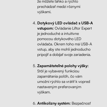
že môžete ľahko a rýchlo
prechádzať medzi rôznymi
výškami.
Dotykový LED ovládač s USB-A
vstupom:
Ovládanie Liftor Expert
je jednoduché a intuitívne
pomocou dotykového LED
ovládača. Okrem toho má USB-A
vstup, aby ste mohli jednoducho
pripojiť a dobíjať svoje zariadenia.
Zapamätateľné polohy výšky:
Stôl je vybavený funkciou
zapamätania polôh, čo vám
umožní rýchlo sa vrátiť k vopred
nastaveným preferovaným
výškam.
Antikolízny systém:
Bezpečnosť