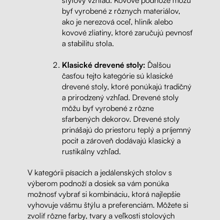
štýlový vzhľad. Kovové podnože môžu
byť vyrobené z rôznych materiálov,
ako je nerezová oceľ, hliník alebo
kovové zliatiny, ktoré zaručujú pevnosť
a stabilitu stola.
Klasické drevené stoly:
Ďalšou
časťou tejto kategórie sú klasické
drevené stoly, ktoré ponúkajú tradičný
a prirodzený vzhľad. Drevené stoly
môžu byť vyrobené z rôzne
sfarbených dekorov. Drevené stoly
prinášajú do priestoru teplý a príjemný
pocit a zároveň dodávajú klasický a
rustikálny vzhľad.
V kategórii písacích a jedálenských stolov s
výberom podnoží a dosiek sa vám ponúka
možnosť vybrať si kombináciu, ktorá najlepšie
vyhovuje vášmu štýlu a preferenciám. Môžete si
zvoliť rôzne farby, tvary a veľkosti stolových