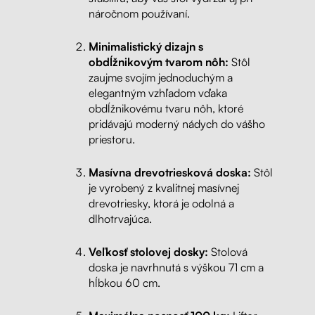
náročnom používaní.
Minimalistický dizajn s
obdĺžnikovým tvarom nôh:
Stôl
zaujme svojím jednoduchým a
elegantným vzhľadom vďaka
obdĺžnikovému tvaru nôh, ktoré
pridávajú moderný nádych do vášho
priestoru.
Masívna drevotriesková doska:
Stôl
je vyrobený z kvalitnej masívnej
drevotriesky, ktorá je odolná a
dlhotrvajúca.
Veľkosť stolovej dosky:
Stolová
doska je navrhnutá s výškou 71 cm a
hĺbkou 60 cm.