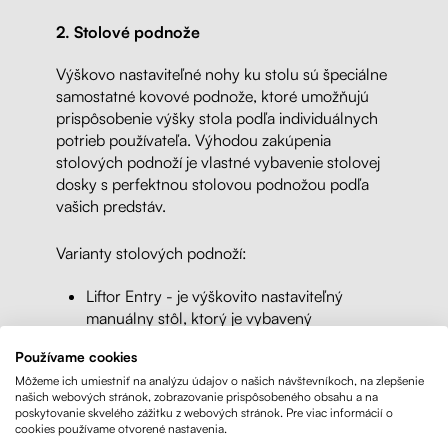
2. Stolové podnože
Výškovo nastaviteľné nohy ku stolu sú špeciálne
samostatné kovové podnože, ktoré umožňujú
prispôsobenie výšky stola podľa individuálnych
potrieb používateľa. Výhodou zakúpenia
stolových podnoží je vlastné vybavenie stolovej
dosky s perfektnou stolovou podnožou podľa
vašich predstáv.
Varianty stolových podnoží:
Liftor Entry - je výškovito nastaviteľný
manuálny stôl, ktorý je vybavený
manuálnou kľukou pre nastavenie výšky.
Používame cookies
Tento stôl je navrhnutý tak, aby umožňoval
Môžeme ich umiestniť na analýzu údajov o našich návštevníkoch, na zlepšenie
jednoduchú a pohodlnú zmenu výšky
našich webových stránok, zobrazovanie prispôsobeného obsahu a na
pracovnej plochy podľa individuálnych
poskytovanie skvelého zážitku z webových stránok. Pre viac informácií o
potrieb používateľa bez nutnosti elektriny.
cookies používame otvorené nastavenia.