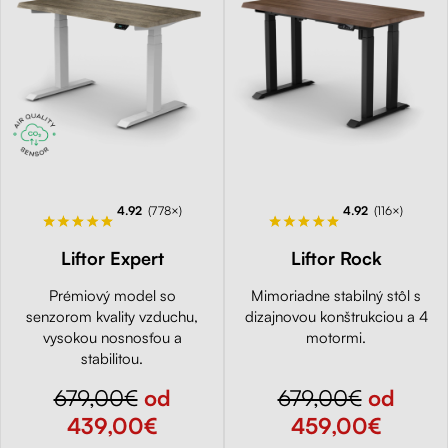
4.92
(778×)
4.92
(116×)
Liftor Expert
Liftor Rock
Prémiový model so
Mimoriadne stabilný stôl s
senzorom kvality vzduchu,
dizajnovou konštrukciou a 4
vysokou nosnosťou a
motormi.
stabilitou.
679,00€
od
679,00€
od
439,00€
459,00€