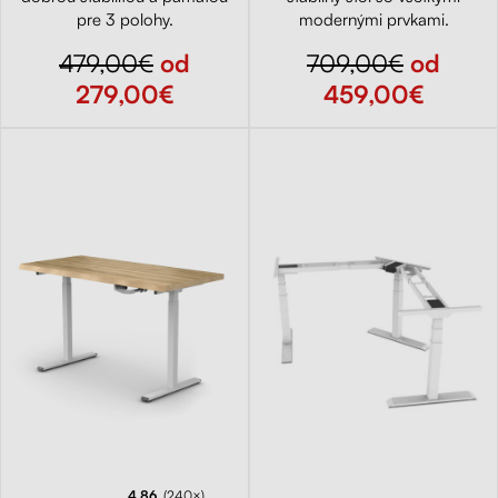
pre 3 polohy.
modernými prvkami.
479,00€
od
709,00€
od
279,00€
459,00€
4.86
(240×)