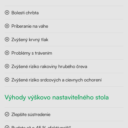
Bolesti chrbta
Priberanie na váhe
Zvýšený krvný tlak
Problémy s trávením
Zvýšené riziko rakoviny hrubého čreva
Zvýšené riziko srdcových a cievnych ochorení
Výhody výškovo nastaviteľného stola
Zlepšíte sústredenie
Budete až o 45 % efektívnejší*