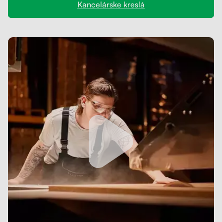
Kancelárske kreslá
Kontakt
Kolieska
Organizácia kabeláže
Stojany na monitor - Riser
Skrinky so zásuvkami a zásuvky
Akustické paravány
Opierky