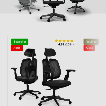
Bestseller
Novinka
4.81
(258×)
Akcie
Akcie