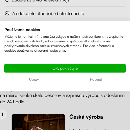
Zredukujete dlhodobé bolesti chrbta
Obmedzíte nadváhu
Používame cookies
Môžeme ich umiestniť na analýzu údajov o našich návštevníkoch, na zlepšenie
Uľavíte krčnej chrbtici a posilníte svalstvo
našich webových stránok, zobrazovanie prispôsobeného obsahu a na
poskytovanie skvelého zážitku z webových stránok. Pre viac informácií o
cookies používame otvorené nastavenia.
Zbavíte sa únavy
Prečo si vybrať výškovo nastaviteľný
OK, pokračujte
stôl od spoločnosti Liftor?
Uprav
Poprieť
Ako výrobca ponúkame viac – možnosť prispôsobenia rozmerov
na mieru, širokú škálu dekorov a expresnú výrobu s odoslaním
do 24 hodín.
Česká výroba