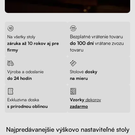
Bezplatné vrátenie tovaru
Na všetky stoly
do 100 dní
vrátane zvozu
záruka až 10 rokov aj pre
tovaru
firmy
Výroba a odoslanie
Stolové
dosky
do 24 hodín
na mieru
Exkluzívna doska
Vzorky
dekorov
s prírodnou oblinou
zadarmo
Najpredávanejšie výškovo nastaviteľné stoly