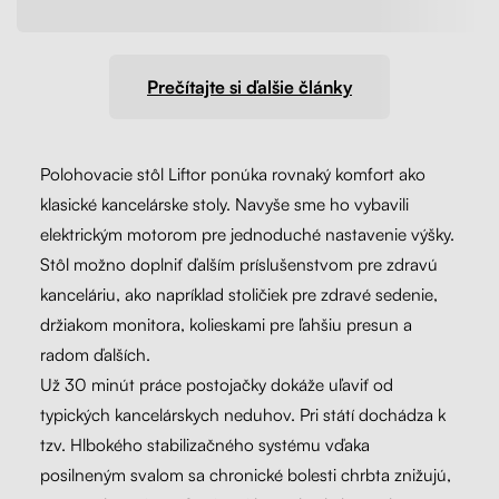
Prečítajte si ďalšie články
Polohovacie stôl Liftor ponúka rovnaký komfort ako
klasické kancelárske stoly. Navyše sme ho vybavili
elektrickým motorom pre jednoduché nastavenie výšky.
Stôl možno doplniť ďalším príslušenstvom pre zdravú
kanceláriu, ako napríklad stoličiek pre zdravé sedenie,
držiakom monitora, kolieskami pre ľahšiu presun a
radom ďalších.
Už 30 minút práce postojačky dokáže uľaviť od
typických kancelárskych neduhov. Pri státí dochádza k
tzv. Hlbokého stabilizačného systému vďaka
posilneným svalom sa chronické bolesti chrbta znižujú,