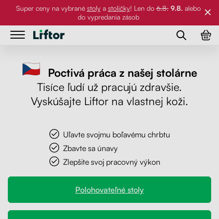
Super ceny na vybrané
stoly
a
stoličky
! Len do
6.8.
9.8.
alebo
do vypredania zásob
Stoly
Stoly
Poctivá práca z našej stolárne
Stoličky
Kancelárske stoly
Tisíce ľudí už pracujú zdravšie.
Stoličky
Vyskúšajte Liftor na vlastnej koži.
Stolové dosky
Stolové podnože
Príslušenstvo
Pracovné stoly
Stolové dosky
Uľavte svojmu boľavému chrbtu
Zbavte sa únavy
Referencie
Klasické stoly
Stoličky
Zlepšite svoj pracovný výkon
Príslušenstvo
Galéria
Držiaky na PC
Polohovateľné stoly
O nás
Držiaky na monitor