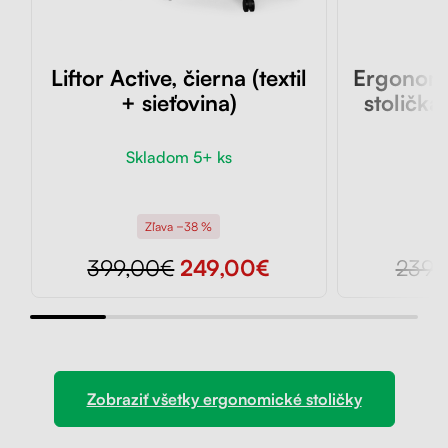
Liftor Active, čierna (textil
Ergonomi
+ sieťovina)
stolička 
Skladom 5+ ks
Sk
Zľava −38 %
399,00€
249,00€
239,
Zobraziť všetky ergonomické stoličky