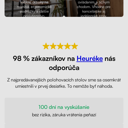
káblov, držiaky na
ovládaním a tichým
monitor, ergonomické
chodom. Vhodné pre
podnožky a ďalšie
kancelárske aj
príslušenstvo.
jedálenské stoly.
98 % zákazníkov na
Heuréke
nás
odporúča
Z najpredávanejších polohovacích stolov sme sa osemkrát
umiestnili v prvej desiatke. To nemôže byť náhoda.
100 dní na vyskúšanie
bez rizika, záruka vrátenia peňazí