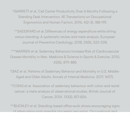
*GARRETT et al. Call Center Productivity Over 6 Months Following a
Standing Desk Intervention. IIE Transactions on Occupational
Ergonomics and Human Factors. 2016, 4(2-3), 188-195
**SAEIDIFARD et al. Differences of energy expenditure while sitting
versus standing: A systematic review and meta-analysis. European
Journal of Preventive Cardiology. 2018, 25(5), 522-538.
***WARREN et al. Sedentary Behaviors Increase Risk of Cardiovascular
Disease Mortality in Men. Medicine & Science in Sports & Exercise. 2010,
42(5), 879-885
†
DIAZ et al. Patterns of Sedentary Behavior and Mortality in U.S. Middle-
Aged and Older Adults. Annals of Internal Medicine. 2017, 167(7).
††
CONG et al. Association of sedentary behaviour with colon and rectal
cancer: a meta-analysis of observational studies. British Journal of
Cancer. 2014, 110(3), 817-826.
†††
BUCKLEY et al. Standing-based office work shows encouraging signs
of attenuating post-prandial glycaemic excursion. Occupational and
Environmental Medicine. 2014, 71(2), 109-111.