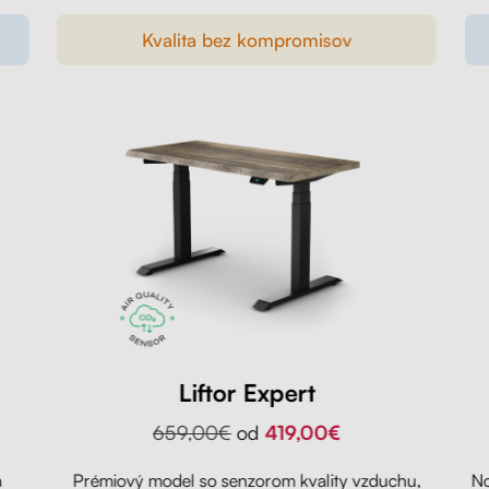
Kvalita bez kompromisov
Liftor Expert
659,00€
od
419,00€
a
Prémiový model so senzorom kvality vzduchu,
No