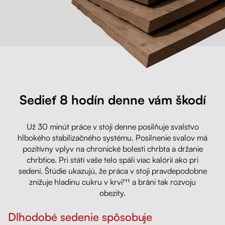
Sedieť 8 hodín denne vám škodí
Už 30 minút práce v stoji denne posilňuje svalstvo
hlbokého stabilizačného systému. Posilnenie svalov má
pozitívny vplyv na chronické bolesti chrbta a držanie
chrbtice. Pri státí vaše telo spáli viac kalórií ako pri
sedení. Štúdie ukazujú, že práca v stoji pravdepodobne
znižuje hladinu cukru v krvi††† a bráni tak rozvoju
obezity.
Dlhodobé sedenie spôsobuje