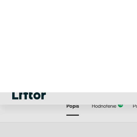
Popis
Hodnotenie
P
114
4.92
114 Hodnotenie
Používame cookies
Môžeme ich umiestniť na analýzu údajov o našich návštevníkoch, na zlepšenie naš
webových stránok, zobrazovanie prispôsobeného obsahu a na poskytovanie skvel
zážitku z webových stránok. Pre viac informácií o cookies používame otvorené
nastavenia.