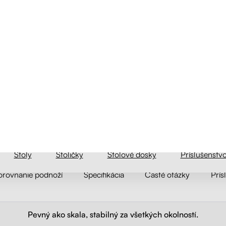
orovnanie podnoží
Špecifikácia
Časté otázky
Prís
5
105
4
9
3
0
2
0
1
0
ich
ého
Pevný ako skala, stabilný za všetkých okolností.