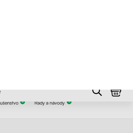
Skladom 5+ ks
lušenstvo
Rady a návody
6
11
2000 +
Predaných kusov
0,72 %
Nízka reklamovanosť