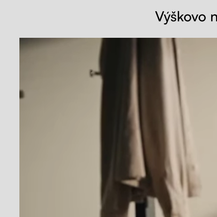
Výškovo n
OK, pokračujte
Uprav
Poprieť