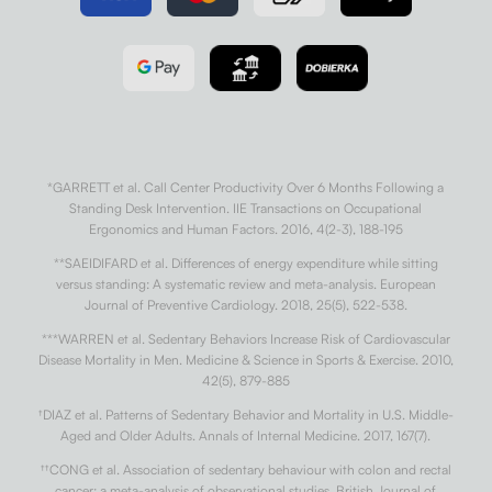
*GARRETT et al. Call Center Productivity Over 6 Months Following a
Standing Desk Intervention. IIE Transactions on Occupational
Ergonomics and Human Factors. 2016, 4(2-3), 188-195
**SAEIDIFARD et al. Differences of energy expenditure while sitting
versus standing: A systematic review and meta-analysis. European
Journal of Preventive Cardiology. 2018, 25(5), 522-538.
***WARREN et al. Sedentary Behaviors Increase Risk of Cardiovascular
Disease Mortality in Men. Medicine & Science in Sports & Exercise. 2010,
42(5), 879-885
†
DIAZ et al. Patterns of Sedentary Behavior and Mortality in U.S. Middle-
Aged and Older Adults. Annals of Internal Medicine. 2017, 167(7).
††
CONG et al. Association of sedentary behaviour with colon and rectal
cancer: a meta-analysis of observational studies. British Journal of