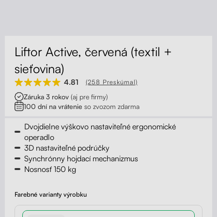
Kontakt
Kolieska
Organizácia kabeláže
Liftor Active, červená (textil +
Stojany na monitor - Riser
sieťovina)
4.81
(258 Preskúmal)
Skrinky so zásuvkami a zásuvky
Záruka 3 rokov
(aj pre firmy)
100 dní na vrátenie
so zvozom zdarma
Akustické paravány
Dvojdielne výškovo nastaviteľné ergonomické
Opierky
operadlo
3D nastaviteľné podrúčky
Synchrónny hojdací mechanizmus
Nosnosť 150 kg
Farebné varianty výrobku