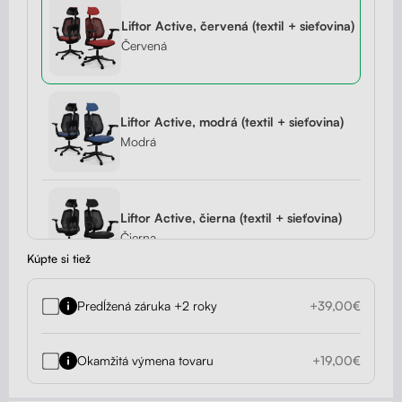
Liftor Active, červená (textil + sieťovina)
Červená
Liftor Active, modrá (textil + sieťovina)
Modrá
Liftor Active, čierna (textil + sieťovina)
Čierna
Kúpte si tiež
Predĺžená záruka +2 roky
+39,00€
Liftor Active, čierna (pravá koža)
Čierna
Okamžitá výmena tovaru
+19,00€