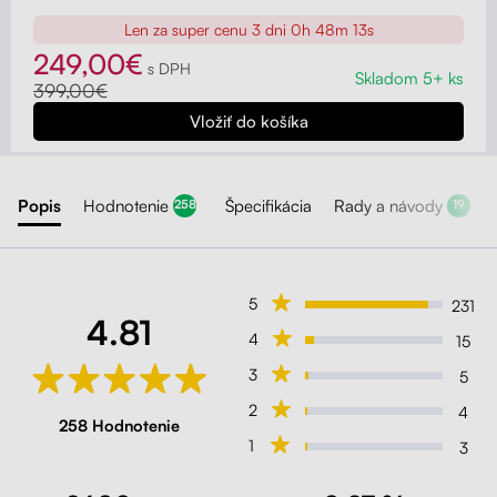
Liftor Active, oranžová (pravá koža)
Len za super cenu
3 dni 0h 48m 12s
Oranžová
249,00€
s DPH
Skladom 5+ ks
399,00€
Liftor Active, ružová (sieťovina)
Ružová
Popis
Hodnotenie
Špecifikácia
Rady a návody
258
19
Liftor Active, svetlosivá (sieťovina)
Svetlosivá
5
231
4.81
4
15
Liftor Active, zelená (sieťovina)
3
5
Zelená
2
4
258 Hodnotenie
1
3
Liftor Active, čierná (sieťovina)