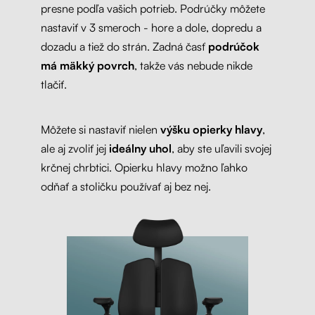
presne podľa vašich potrieb. Podrúčky môžete
nastaviť v 3 smeroch - hore a dole, dopredu a
dozadu a tiež do strán. Zadná časť
podrúčok
má mäkký povrch
, takže vás nebude nikde
tlačiť.
Môžete si nastaviť nielen
výšku opierky hlavy
,
ale aj zvoliť jej
ideálny uhol
, aby ste uľavili svojej
krčnej chrbtici. Opierku hlavy možno ľahko
odňať a stoličku používať aj bez nej.