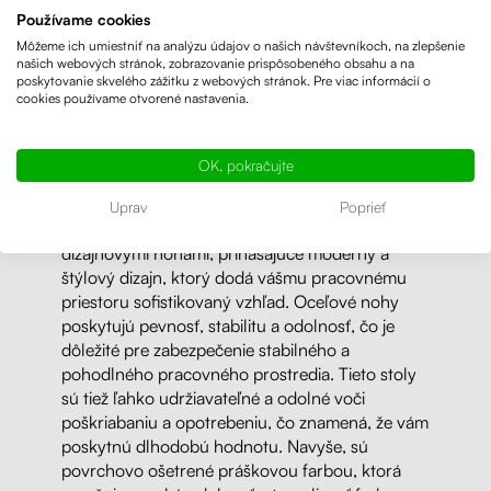
dostupné, čo je výhodné pre zákazníkov, ktorí
Používame cookies
hľadajú kvalitný stôl za prijateľnú cenu.
Môžeme ich umiestniť na analýzu údajov o našich návštevníkoch, na zlepšenie
našich webových stránok, zobrazovanie prispôsobeného obsahu a na
poskytovanie skvelého zážitku z webových stránok. Pre viac informácií o
Predávame najlacnejšie klasické moderné písacie
cookies používame otvorené nastavenia.
stoly z LTD dosiek, vytvorené na mieru pre vás!
Najlacnejší písací stôl
Liftor Basic od 119 €!
OK, pokračujte
Nakonfigurujte si vlastný stôl
tu.
Uprav
Poprieť
Ponúkame aj ďalšie písacie stoly s oceľovými
dizajnovými nohami, prinášajúce moderný a
štýlový dizajn, ktorý dodá vášmu pracovnému
priestoru sofistikovaný vzhľad. Oceľové nohy
poskytujú pevnosť, stabilitu a odolnosť, čo je
dôležité pre zabezpečenie stabilného a
pohodlného pracovného prostredia. Tieto stoly
sú tiež ľahko udržiavateľné a odolné voči
poškriabaniu a opotrebeniu, čo znamená, že vám
poskytnú dlhodobú hodnotu. Navyše, sú
povrchovo ošetrené práškovou farbou, ktorá