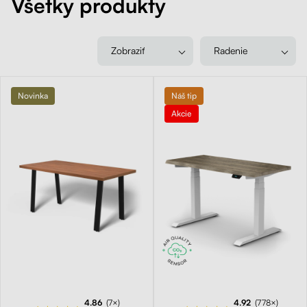
Všetky produkty
Kontakt
Kolieska
Organizácia kabeláže
Zobraziť
Radenie
Stojany na monitor - Riser
Novinka
Náš tip
Akcie
Skrinky so zásuvkami a zásuvky
Akustické paravány
Opierky
4.86
(7×)
4.92
(778×)