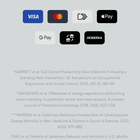
*GARRETT et al. Call Center Productivity Over 6 Months Following a
Standing Desk Intervention. IIE Transactions on Occupational
Ergonomics and Human Factors. 2016, 4(2-3), 188-195
**SAEIDIFARD et al. Differences of energy expenditure while sitting
versus standing: A systematic review and meta-analysis. European
Journal of Preventive Cardiology. 2018, 25(5), 522-538.
***WARREN et al. Sedentary Behaviors Increase Risk of Cardiovascular
Disease Mortality in Men. Medicine & Science in Sports & Exercise. 2010,
42(5), 879-885
†
DIAZ et al. Patterns of Sedentary Behavior and Mortality in U.S. Middle-