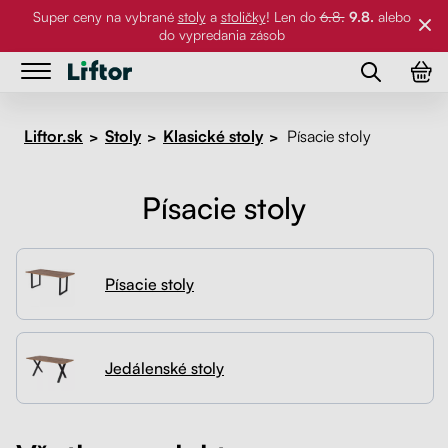
Super ceny na vybrané
stoly
a
stoličky
! Len do
6.8.
9.8.
alebo
do vypredania zásob
Stoly
Stoly
Liftor.sk
Stoly
Klasické stoly
Písacie stoly
>
>
>
Stoličky
Kancelárske stoly
Stoličky
Písacie stoly
Stolové dosky
Stolové podnože
Príslušenstvo
Pracovné stoly
Stolové dosky
Písacie stoly
Referencie
Klasické stoly
Stoličky
Príslušenstvo
Galéria
Držiaky na PC
Jedálenské stoly
O nás
Držiaky na monitor