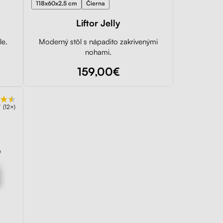
118x60x2,5 cm
Čierna
Liftor Jelly
le.
Moderný stôl s nápadito zakrivenými
nohami.
159,00€
(12×)