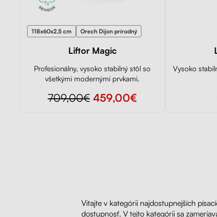
118x60x2,5 cm
Orech Dijon prírodný
Liftor Magic
Profesionálny, vysoko stabilný stôl so
Vysoko stabiln
všetkými modernými prvkami.
709,00€
459,00€
Vitajte v kategórii najdostupnejších písa
dostupnosť. V tejto kategórii sa zameriav