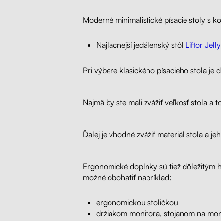
Moderné minimalistické písacie stoly s 
Najlacnejší jedálenský stôl
Liftor Jell
Pri výbere klasického písacieho stola je d
Najmä by ste mali zvážiť veľkosť stola a 
Ďalej je vhodné zvážiť materiál stola a j
Ergonomické doplnky sú tiež dôležitým hľa
možné obohatiť napríklad:
ergonomickou stoličkou
držiakom monitora, stojanom na mon