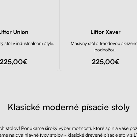
Liftor Union
Liftor Xaver
ý stôl v industriálnom štýle.
Masívny stôl s trendovou skrížen
podnožou.
225,00€
225,00€
Klasické moderné písacie stoly
cích stolov! Ponúkame široký výber možností, ktoré splnia vaše pož
ame na dva hlavné typy stolov - klasické drevené písacie stoly z L