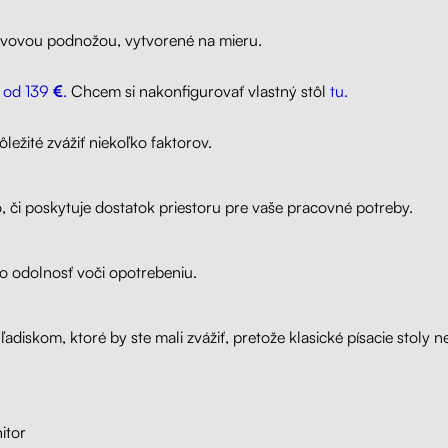
kovovou podnožou, vytvorené na mieru.
y od 139
€
.
Chcem si nakonfigurovať vlastný stôl
tu.
ôležité zvážiť niekoľko faktorov.
to, či poskytuje dostatok priestoru pre vaše pracovné potreby.
eho odolnosť voči opotrebeniu.
diskom, ktoré by ste mali zvážiť, pretože klasické písacie stoly n
itor