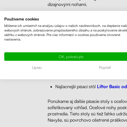
dizajnovými nohami.
Používame cookies
Klasické drevené stoly z LTD
dosiek maj
Môžeme ich umiestniť na analýzu údajov o našich návštevníkoch, na zlepšenie naš
dodáva prirodzený a tradičný vzhľad.
webových stránok, zobrazovanie prispôsobeného obsahu a na poskytovanie skvel
zážitku z webových stránok. Pre viac informácií o cookies používame otvorené
nastavenia.
Tieto stoly majú tiež skvelú odolnosť a
drevené stoly vo všeobecnosti cenovo dos
OK, pokračujte
Uprav
Poprieť
Predávame najlacnejšie klasické moderné 
Najlacnejší písací stôl
Liftor Basic od
Ponúkame aj ďalšie písacie stoly s oceľ
sofistikovaný vzhľad. Oceľové nohy posky
prostredia. Tieto stoly sú tiež ľahko u
Navyše, sú povrchovo ošetrené práškovou