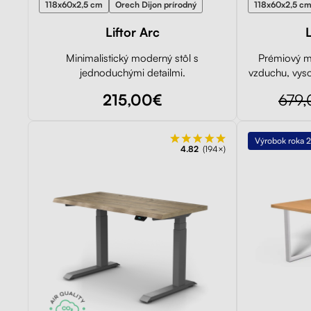
118x60x2,5 cm
Orech Dijon prírodný
118x60x2,5 c
Liftor Arc
L
Minimalistický moderný stôl s
Prémiový m
jednoduchými detailmi.
vzduchu, vyso
215,00€
679
Výrobok roka 
4.82
(194×)