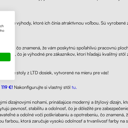
ú svoje výhody, ktoré ich činia atraktívnou voľbou. Sú vyrobené 
ich
ého
 trvácnosť, čo znamená, že vám poskytnú spoľahlivú pracovnú plo
tupné, čo je výhodné pre zákazníkov, ktorí hľadajú kvalitný stôl z
písacie stoly z LTD dosiek, vytvorené na mieru pre vás!
 119 €!
Nakonfigurujte si vlastný stôl
tu.
ovými dizajnovými nohami, prinášajúce moderný a štýlový dizajn,
tujú pevnosť, stabilitu a odolnosť, čo je dôležité pre zabezpeče
držiavateľné a odolné voči poškriabaniu a opotrebeniu, čo znamen
 farbou, ktorá zaručuje vysokú odolnosť a trvanlivosť farby na s