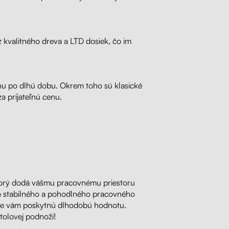
z kvalitného dreva a LTD dosiek, čo im
chu po dlhú dobu. Okrem toho sú klasické
a prijateľnú cenu.
 ktorý dodá vášmu pracovnému priestoru
nie stabilného a pohodlného pracovného
á, že vám poskytnú dlhodobú hodnotu.
tolovej podnoži!