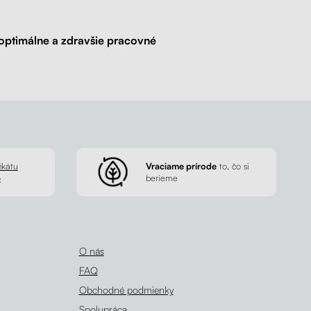
 optimálne a zdravšie pracovné
ikátu
Vraciame prírode
to, čo si
p
berieme
O nás
FAQ
Obchodné podmienky
Spolupráca