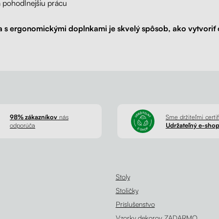
 pohodlnejšiu prácu
a s ergonomickými doplnkami je skvelý spôsob, ako vytvoriť
98% zákazníkov
nás
Sme držiteľmi certif
odporúča
Udržateľný e-sho
Stoly
Stoličky
Príslušenstvo
Vzorky dekorov ZADARMO