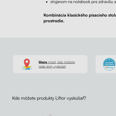
stojanom na notebook pre zdravšiu a
Kombinácia klasického písacieho stol
prostredie.
Mapa
miest, kde môžete
naše stoly vyskúšať
Kde môžete produkty Liftor vyskúšať?