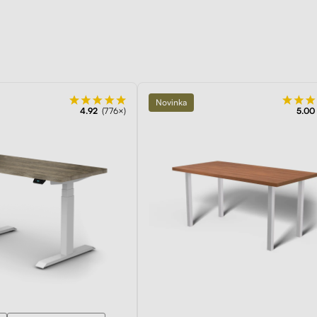
Liftor Arm SA01, 
Liftor Rise
na monitor, čie
od 279,00€
od 49,00€
Novinka
4.92
(776×)
5.00
Preskúmať
100 dní
na vyskúšianie. Odosielame ihneď.