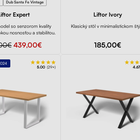
m
Dub Santa Fe Vintage
iftor Expert
Liftor Ivory
odel so senzorom kvality
Klasický stôl v minimalistickom štý
kou nosnosťou a stabilitou.
,00€
439,00€
185,00€
2024
5.00
(29×)
4.67