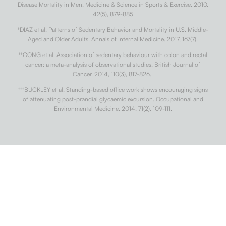
Disease Mortality in Men. Medicine & Science in Sports & Exercise. 2010,
42(5), 879-885
†
DIAZ et al. Patterns of Sedentary Behavior and Mortality in U.S. Middle-
Aged and Older Adults. Annals of Internal Medicine. 2017, 167(7).
††
CONG et al. Association of sedentary behaviour with colon and rectal
cancer: a meta-analysis of observational studies. British Journal of
Cancer. 2014, 110(3), 817-826.
†††
BUCKLEY et al. Standing-based office work shows encouraging signs
of attenuating post-prandial glycaemic excursion. Occupational and
Environmental Medicine. 2014, 71(2), 109-111.