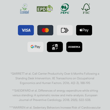
*GARRETT et al. Call Center Productivity Over 6 Months Following a
Standing Desk Intervention. IIE Transactions on Occupational
Ergonomics and Human Factors. 2016, 4(2-3), 188-195
**SAEIDIFARD et al. Differences of energy expenditure while sitting
versus standing: A systematic review and meta-analysis. European
Journal of Preventive Cardiology. 2018, 25(5), 522-538.
***WARREN et al. Sedentary Behaviors Increase Risk of Cardiovascular