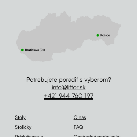
Potrebujete poradiť s výberom?
info@liftor.sk
+421 944 760 197
Stoly
O nás
Stoličky
FAQ
Príslušenstvo
Obchodné podmienky