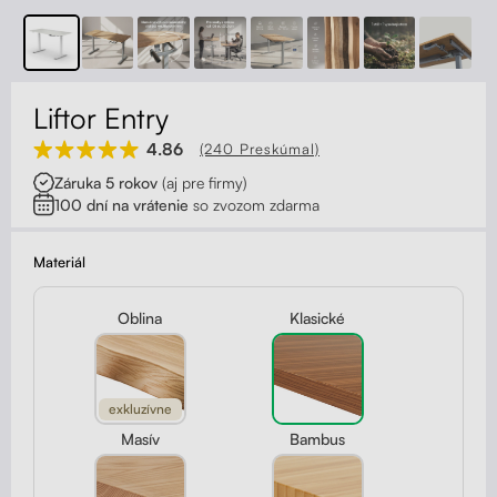
Kontakt
Kolieska
Organizácia kabeláže
Liftor Entry
Stojany na monitor - Riser
4.86
(240 Preskúmal)
Záruka 5 rokov
(aj pre firmy)
Skrinky so zásuvkami a zásuvky
100 dní na vrátenie
so zvozom zdarma
Akustické paravány
Materiál
Opierky
Oblina
Klasické
exkluzívne
Masív
Bambus