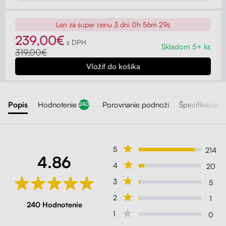
Len za super cenu
3 dni 0h 56m 27s
239,00€
s DPH
Skladom 5+ ks
319,00€
Popis
Hodnotenie
Porovnanie podnoží
Špecifikácia
240
5
214
4.86
4
20
3
5
2
1
240 Hodnotenie
1
0