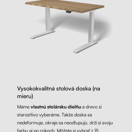
Vysokokvalitná stolová doska (na
mieru)
Máme
vlastnú stolársku dielňu
a drevo si
starostlivo vyberáme. Takže doska sa
nedeformuje, okraje sa neodlupujú, drží si svoju
farbu aj po rokoch. Môžete si vybrať z 15