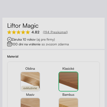
Kontakt
Kolieska
Organizácia kabeláže
Liftor Magic
Stojany na monitor - Riser
4.82
(194 Preskúmal)
Záruka 10 rokov
(aj pre firmy)
Skrinky so zásuvkami a zásuvky
100 dní na vrátenie
so zvozom zdarma
Akustické paravány
Materiál
Opierky
Oblina
Klasické
exkluzívne
Masív
Bambus