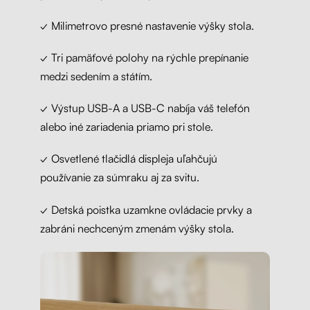
✓ Milimetrovo presné nastavenie výšky stola.
✓ Tri pamäťové polohy na rýchle prepínanie
medzi sedením a státím.
✓ Výstup USB-A a USB-C nabíja váš telefón
alebo iné zariadenia priamo pri stole.
✓ Osvetlené tlačidlá displeja uľahčujú
používanie za súmraku aj za svitu.
✓ Detská poistka uzamkne ovládacie prvky a
zabráni nechceným zmenám výšky stola.