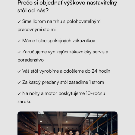
Prečo si objednať výškovo nastaviteľný
stôl od nás?
✓ Sme lídrom na trhu s polohovateľnými
pracovnými stolmi
✓ Máme tisíce spokojných zákazníkov
✓ Zaručujeme vynikajúci zákaznícky servis a
poradenstvo
✓ Váš stôl vyrobíme a odošleme do 24 hodín
✓ Za každý predaný stôl zasadíme 1 strom
✓ Na nohy a motor poskytujeme 10-ročnú
záruku