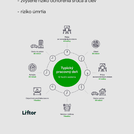
- zvýšené riziko ochorenia srdca a ciev
- riziko úmrtia