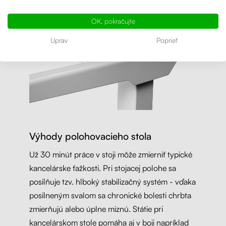
OK, pokračujte
Uprav
Poprieť
Výhody polohovacieho stola
Už 30 minút práce v stoji môže zmierniť typické
kancelárske ťažkosti. Pri stojacej polohe sa
posilňuje tzv. hlboký stabilizačný systém - vďaka
posilneným svalom sa chronické bolesti chrbta
zmierňujú alebo úplne miznú. Státie pri
kancelárskom stole pomáha aj v boji napríklad