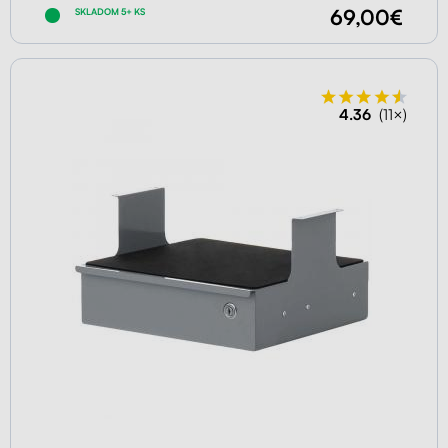
69,00€
SKLADOM 5+ KS
4.36
(11×)