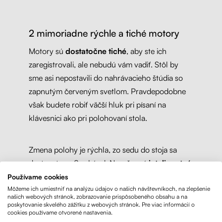
2 mimoriadne rýchle a tiché motory
Motory sú
dostatočne tiché
, aby ste ich
zaregistrovali, ale nebudú vám vadiť. Stôl by
sme asi nepostavili do nahrávacieho štúdia so
zapnutým červeným svetlom. Pravdepodobne
však budete robiť väčší hluk pri písaní na
klávesnici ako pri polohovaní stola.
Zmena polohy je rýchla, zo sedu do stoja sa
dostanete za 8 sekúnd. Navyše má
inteligentný
antikolizný systém
. Keď narazí na prekážku,
Používame cookies
Môžeme ich umiestniť na analýzu údajov o našich návštevníkoch, na zlepšenie
zastaví sa a trochu sa posunie dozadu. Takže sa
našich webových stránok, zobrazovanie prispôsobeného obsahu a na
nemusíte báť, nie je to hever na náklaďák.
poskytovanie skvelého zážitku z webových stránok. Pre viac informácií o
cookies používame otvorené nastavenia.