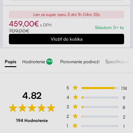
Len za super cenu
3 dni 1h 04m 30s
459,00€
s DPH
Skladom 5+ ks
709,00€
Popis
Hodnotenie
Porovnanie podnoží
Špecifikácia
194
5
174
4.82
4
9
3
8
2
2
194 Hodnotenie
1
1