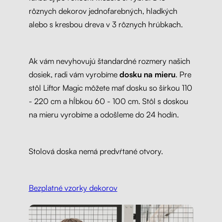
rôznych dekorov jednofarebných, hladkých
alebo s kresbou dreva v 3 rôznych hrúbkach.
Ak vám nevyhovujú štandardné rozmery našich
dosiek, radi vám vyrobíme
dosku na mieru
. Pre
stôl Liftor Magic môžete mať dosku so šírkou 110
- 220 cm a hĺbkou 60 - 100 cm. Stôl s doskou
na mieru vyrobíme a odošleme do 24 hodín.
Stolová doska nemá predvŕtané otvory.
Bezplatné vzorky dekorov