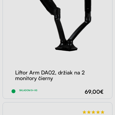
Liftor Arm DA02, držiak na 2
monitory čierny
69,00€
SKLADOM 5+ KS