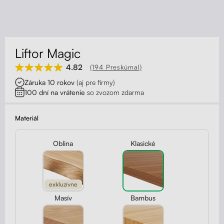
Kontakt
Kolieska
Organizácia kabeláže
Liftor Magic
Stojany na monitor - Riser
4.82
(194 Preskúmal)
Záruka 10 rokov
(aj pre firmy)
Skrinky so zásuvkami a zásuvky
100 dní na vrátenie
so zvozom zdarma
Akustické paravány
Materiál
Opierky
Oblina
Klasické
exkluzívne
Masív
Bambus