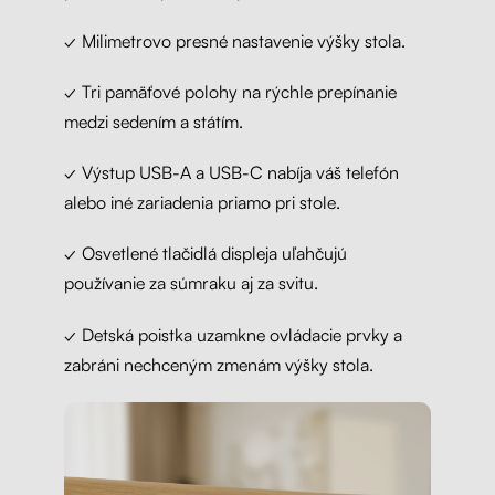
✓ Milimetrovo presné nastavenie výšky stola.
✓ Tri pamäťové polohy na rýchle prepínanie
medzi sedením a státím.
✓ Výstup USB-A a USB-C nabíja váš telefón
alebo iné zariadenia priamo pri stole.
✓ Osvetlené tlačidlá displeja uľahčujú
používanie za súmraku aj za svitu.
✓ Detská poistka uzamkne ovládacie prvky a
zabráni nechceným zmenám výšky stola.