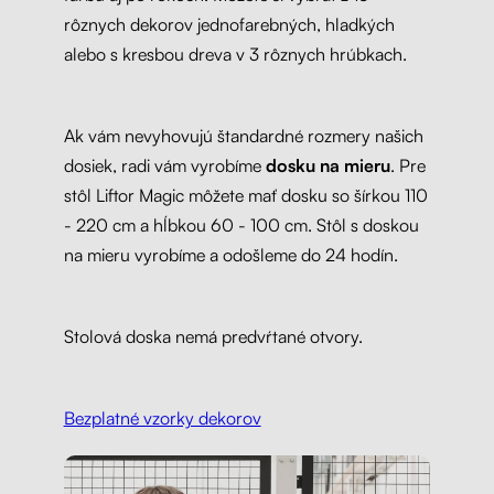
rôznych dekorov jednofarebných, hladkých
alebo s kresbou dreva v 3 rôznych hrúbkach.
Ak vám nevyhovujú štandardné rozmery našich
dosiek, radi vám vyrobíme
dosku na mieru
. Pre
stôl Liftor Magic môžete mať dosku so šírkou 110
- 220 cm a hĺbkou 60 - 100 cm. Stôl s doskou
na mieru vyrobíme a odošleme do 24 hodín.
Stolová doska nemá predvŕtané otvory.
Bezplatné vzorky dekorov