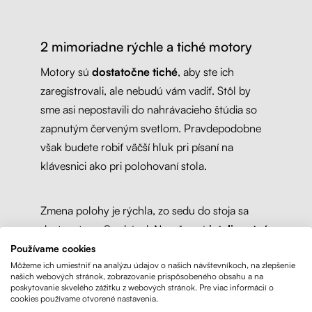
2 mimoriadne rýchle a tiché motory
Motory sú
dostatočne tiché
, aby ste ich
zaregistrovali, ale nebudú vám vadiť. Stôl by
sme asi nepostavili do nahrávacieho štúdia so
zapnutým červeným svetlom. Pravdepodobne
však budete robiť väčší hluk pri písaní na
klávesnici ako pri polohovaní stola.
Zmena polohy je rýchla, zo sedu do stoja sa
dostanete za 8 sekúnd. Navyše má
inteligentný
antikolizný systém
. Keď narazí na prekážku,
Používame cookies
Môžeme ich umiestniť na analýzu údajov o našich návštevníkoch, na zlepšenie
zastaví sa a trochu sa posunie dozadu. Takže sa
našich webových stránok, zobrazovanie prispôsobeného obsahu a na
nemusíte báť, nie je to hever na náklaďák.
poskytovanie skvelého zážitku z webových stránok. Pre viac informácií o
cookies používame otvorené nastavenia.