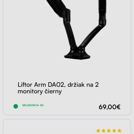
Liftor Arm DA02, držiak na 2
monitory čierny
69,00€
SKLADOM 5+ KS