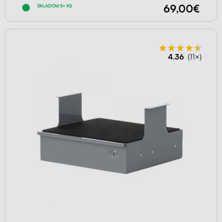
69,00€
SKLADOM 5+ KS
4.36
(11×)