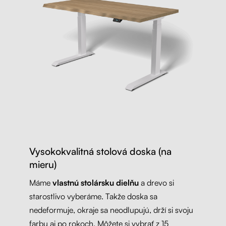
Vysokokvalitná stolová doska (na
mieru)
Máme
vlastnú stolársku dielňu
a drevo si
starostlivo vyberáme. Takže doska sa
nedeformuje, okraje sa neodlupujú, drží si svoju
farbu aj po rokoch. Môžete si vybrať z 15