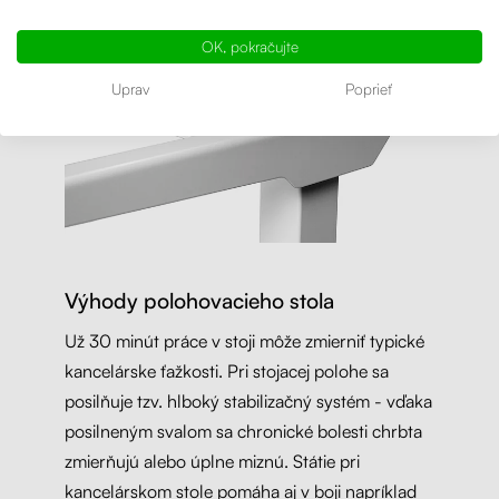
OK, pokračujte
Uprav
Poprieť
Výhody polohovacieho stola
Už 30 minút práce v stoji môže zmierniť typické
kancelárske ťažkosti. Pri stojacej polohe sa
posilňuje tzv. hlboký stabilizačný systém - vďaka
posilneným svalom sa chronické bolesti chrbta
zmierňujú alebo úplne miznú. Státie pri
kancelárskom stole pomáha aj v boji napríklad