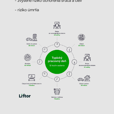
- zvýšené riziko ochorenia srdca a ciev
- riziko úmrtia