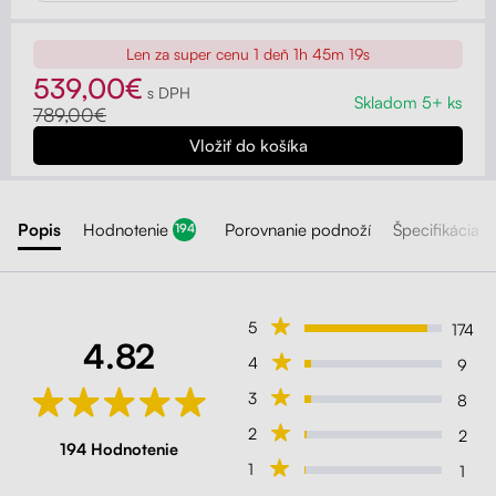
Len za super cenu
1 deň 1h 45m 17s
539,00€
s DPH
Skladom 5+ ks
789,00€
Popis
Hodnotenie
Porovnanie podnoží
Špecifikácia
194
5
174
4.82
4
9
3
8
2
2
194 Hodnotenie
1
1