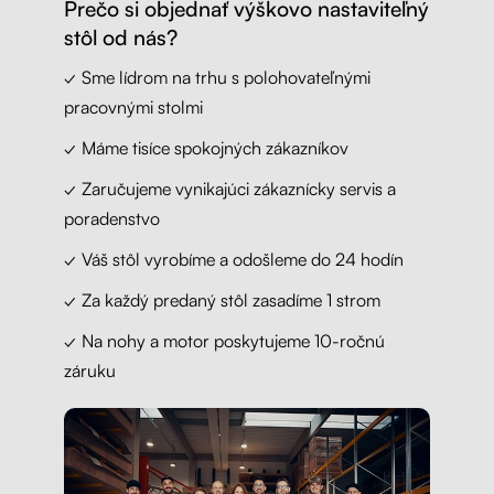
Prečo si objednať výškovo nastaviteľný
stôl od nás?
✓ Sme lídrom na trhu s polohovateľnými
pracovnými stolmi
✓ Máme tisíce spokojných zákazníkov
✓ Zaručujeme vynikajúci zákaznícky servis a
poradenstvo
✓ Váš stôl vyrobíme a odošleme do 24 hodín
✓ Za každý predaný stôl zasadíme 1 strom
✓ Na nohy a motor poskytujeme 10-ročnú
záruku