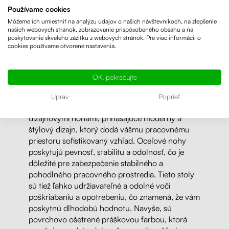
dostupné, čo je výhodné pre zákazníkov, ktorí
Používame cookies
hľadajú kvalitný stôl za prijateľnú cenu.
Môžeme ich umiestniť na analýzu údajov o našich návštevníkoch, na zlepšenie
našich webových stránok, zobrazovanie prispôsobeného obsahu a na
poskytovanie skvelého zážitku z webových stránok. Pre viac informácií o
Predávame najlacnejšie klasické moderné písacie
cookies používame otvorené nastavenia.
stoly z LTD dosiek, vytvorené na mieru pre vás!
Najlacnejší písací stôl
Liftor Basic od 119 €!
OK, pokračujte
Nakonfigurujte si vlastný stôl
tu.
Uprav
Poprieť
Ponúkame aj ďalšie písacie stoly s oceľovými
dizajnovými nohami, prinášajúce moderný a
štýlový dizajn, ktorý dodá vášmu pracovnému
priestoru sofistikovaný vzhľad. Oceľové nohy
poskytujú pevnosť, stabilitu a odolnosť, čo je
dôležité pre zabezpečenie stabilného a
pohodlného pracovného prostredia. Tieto stoly
sú tiež ľahko udržiavateľné a odolné voči
poškriabaniu a opotrebeniu, čo znamená, že vám
poskytnú dlhodobú hodnotu. Navyše, sú
povrchovo ošetrené práškovou farbou, ktorá