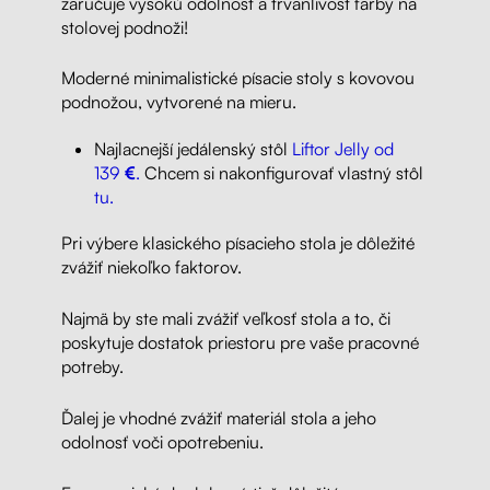
zaručuje vysokú odolnosť a trvanlivosť farby na
stolovej podnoži!
Moderné minimalistické písacie stoly s kovovou
podnožou, vytvorené na mieru.
Najlacnejší jedálenský stôl
Liftor Jelly od
139
€
.
Chcem si nakonfigurovať vlastný stôl
tu.
Pri výbere klasického písacieho stola je dôležité
zvážiť niekoľko faktorov.
Najmä by ste mali zvážiť veľkosť stola a to, či
poskytuje dostatok priestoru pre vaše pracovné
potreby.
Ďalej je vhodné zvážiť materiál stola a jeho
odolnosť voči opotrebeniu.