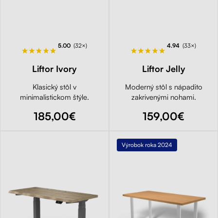
5.00
(32×)
4.94
(33×)
Liftor Ivory
Liftor Jelly
Klasický stôl v
Moderný stôl s nápadito
minimalistickom štýle.
zakrivenými nohami.
185,00€
159,00€
Výrobok roka 2024