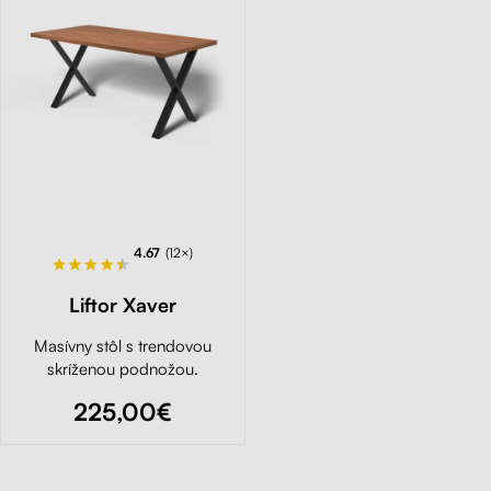
4.67
(12×)
Liftor Xaver
Masívny stôl s trendovou
skríženou podnožou.
225,00€