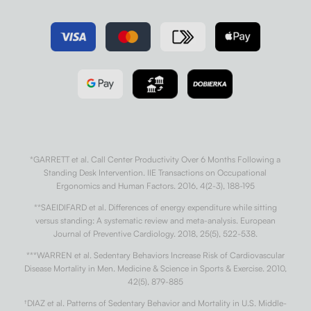
*GARRETT et al. Call Center Productivity Over 6 Months Following a
Standing Desk Intervention. IIE Transactions on Occupational
Ergonomics and Human Factors. 2016, 4(2-3), 188-195
**SAEIDIFARD et al. Differences of energy expenditure while sitting
versus standing: A systematic review and meta-analysis. European
Journal of Preventive Cardiology. 2018, 25(5), 522-538.
***WARREN et al. Sedentary Behaviors Increase Risk of Cardiovascular
Disease Mortality in Men. Medicine & Science in Sports & Exercise. 2010,
42(5), 879-885
†
DIAZ et al. Patterns of Sedentary Behavior and Mortality in U.S. Middle-