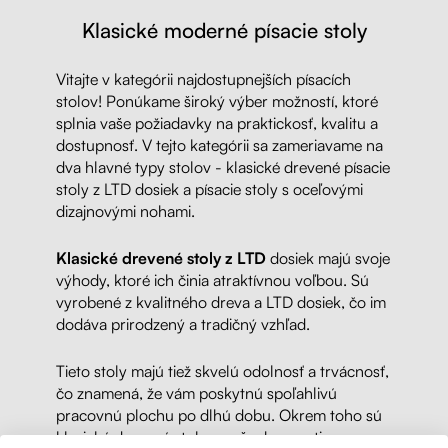
Klasické moderné písacie stoly
Vitajte v kategórii najdostupnejších písacích
stolov! Ponúkame široký výber možností, ktoré
splnia vaše požiadavky na praktickosť, kvalitu a
dostupnosť. V tejto kategórii sa zameriavame na
dva hlavné typy stolov - klasické drevené písacie
stoly z LTD dosiek a písacie stoly s oceľovými
dizajnovými nohami.
Klasické drevené stoly z LTD
dosiek majú svoje
výhody, ktoré ich činia atraktívnou voľbou. Sú
vyrobené z kvalitného dreva a LTD dosiek, čo im
dodáva prirodzený a tradičný vzhľad.
Tieto stoly majú tiež skvelú odolnosť a trvácnosť,
čo znamená, že vám poskytnú spoľahlivú
pracovnú plochu po dlhú dobu. Okrem toho sú
klasické drevené stoly vo všeobecnosti cenovo