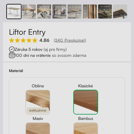
Kontakt
Kolieska
Organizácia kabeláže
Liftor Entry
Stojany na monitor - Riser
4.86
(240 Preskúmal)
Záruka 5 rokov
(aj pre firmy)
Skrinky so zásuvkami a zásuvky
100 dní na vrátenie
so zvozom zdarma
Akustické paravány
Materiál
Opierky
Oblina
Klasické
exkluzívne
Masív
Bambus