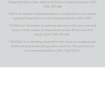
Disease Mortality in Men. Medicine & Science in Sports & Exercise. 2010,
42(5), 879-885
†
DIAZ et al. Patterns of Sedentary Behavior and Mortality in U.S. Middle-
Aged and Older Adults. Annals of Internal Medicine. 2017, 167(7).
††
CONG et al. Association of sedentary behaviour with colon and rectal
cancer: a meta-analysis of observational studies. British Journal of
Cancer. 2014, 110(3), 817-826.
†††
BUCKLEY et al. Standing-based office work shows encouraging signs
of attenuating post-prandial glycaemic excursion. Occupational and
Environmental Medicine. 2014, 71(2), 109-111.