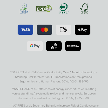
*GARRETT et al. Call Center Productivity Over 6 Months Following a
Standing Desk Intervention. IIE Transactions on Occupational
Ergonomics and Human Factors. 2016, 4(2-3), 188-195
**SAEIDIFARD et al. Differences of energy expenditure while sitting
versus standing: A systematic review and meta-analysis. European
Journal of Preventive Cardiology. 2018, 25(5), 522-538.
***WARREN et al. Sedentary Behaviors Increase Risk of Cardiovascular