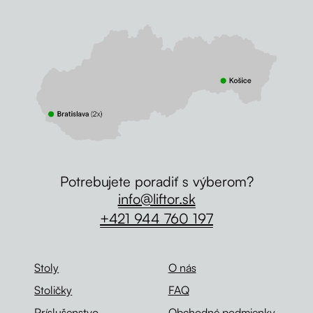
Potrebujete poradiť s výberom?
info@liftor.sk
+421 944 760 197
Stoly
O nás
Stoličky
FAQ
Príslušenstvo
Obchodné podmienky