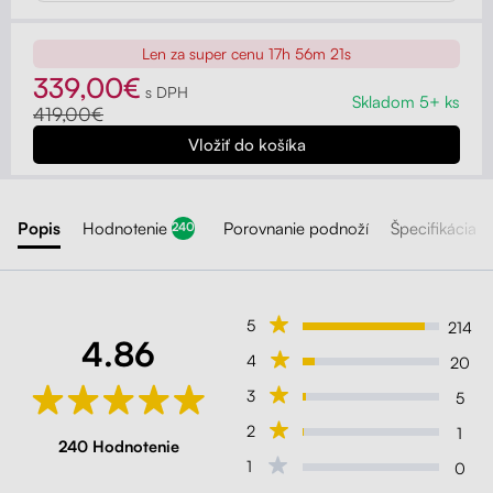
Len za super cenu
17h 56m 19s
339,00€
s DPH
Skladom 5+ ks
419,00€
Popis
Hodnotenie
Porovnanie podnoží
Špecifikácia
240
5
214
4.86
4
20
3
5
2
1
240 Hodnotenie
1
0