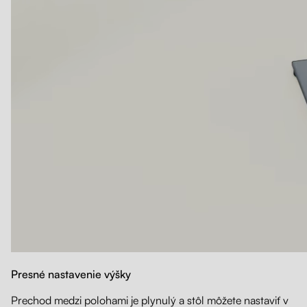
Presné nastavenie výšky
Prechod medzi polohami je plynulý a stôl môžete nastaviť v